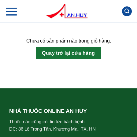
Skip
to
content
Chưa có sản phẩm nào trong giỏ hàng.
Quay trở lại cửa hàng
NHÀ THUỐC ONLINE AN HUY
Thuốc nào cũng có, tin tức bách bệnh
ĐC: 86 Lê Trọng Tấn, Khương Mai, TX, HN