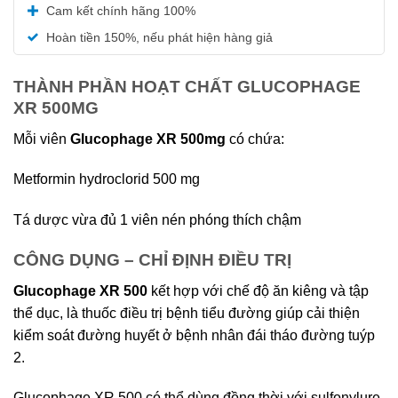
Được xếp
Cam kết chính hãng 100%
hạng
5.00
5 sao
Hoàn tiền 150%, nếu phát hiện hàng giả
THÀNH PHẦN HOẠT CHẤT GLUCOPHAGE
XR 500MG
Mỗi viên
Glucophage XR
500mg
có chứa:
Metformin hydroclorid 500 mg
Tá dược vừa đủ 1 viên nén phóng thích chậm
CÔNG DỤNG – CHỈ ĐỊNH ĐIỀU TRỊ
Glucophage XR 500
kết hợp với chế độ ăn kiêng và tập
thể dục, là thuốc điều trị bệnh tiểu đường giúp cải thiện
kiểm soát đường huyết ở bệnh nhân đái tháo đường tuýp
2.
Glucophage XR 500 có thể dùng đồng thời với sulfonylure