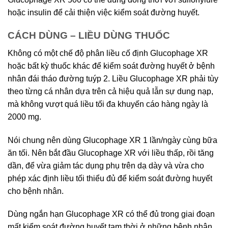
hoặc insulin để cải thiện việc kiểm soát đường huyết.
CÁCH DÙNG – LIỀU DÙNG THUỐC
Không có một chế độ phân liều cố định Glucophage XR
hoặc bất kỳ thuốc khác để kiểm soát đường huyết ở bệnh
nhân đái tháo đường tuýp 2. Liều Glucophage XR phải tùy
theo từng cá nhân dựa trên cả hiệu quả lẫn sự dung nạp,
mà không vượt quá liều tối đa khuyến cáo hàng ngày là
2000 mg.
Nói chung nên dùng Glucophage XR 1 lần/ngày cùng bữa
ăn tối. Nên bắt đầu Glucophage XR với liều thấp, rồi tăng
dần, để vừa giảm tác dụng phụ trên dạ dày và vừa cho
phép xác định liều tối thiểu đủ để kiểm soát đường huyết
cho bệnh nhân.
Dùng ngắn hạn Glucophage XR có thể đủ trong giai đoạn
mất kiểm soát đường huyết tạm thời ở những bệnh nhân