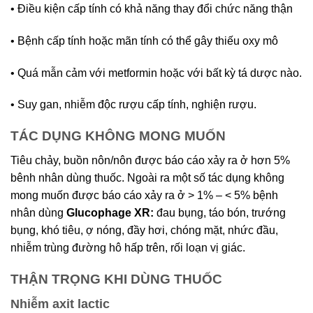
• Điều kiện cấp tính có khả năng thay đổi chức năng thận
• Bệnh cấp tính hoặc mãn tính có thể gây thiếu oxy mô
• Quá mẫn cảm với metformin hoặc với bất kỳ tá dược nào.
• Suy gan, nhiễm độc rượu cấp tính, nghiện rượu.
TÁC DỤNG KHÔNG MONG MUỐN
Tiêu chảy, buồn nôn/nôn được báo cáo xảy ra ở hơn 5%
bênh nhân dùng thuốc. Ngoài ra một số tác dụng không
mong muốn được báo cáo xảy ra ở > 1% – < 5% bệnh
nhân dùng
Glucophage XR:
đau bụng, táo bón, trướng
bụng, khó tiêu, ợ nóng, đầy hơi, chóng mặt, nhức đầu,
nhiễm trùng đường hô hấp trên, rối loạn vị giác.
THẬN TRỌNG KHI DÙNG THUỐC
Nhiễm axit lactic