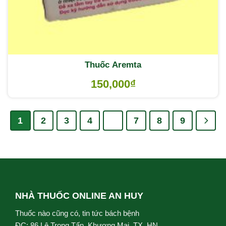
Thuốc Aremta
150,000
₫
1
2
3
4
…
7
8
9
NHÀ THUỐC ONLINE AN HUY
Thuốc nào cũng có, tin tức bách bệnh
ĐC: 86 Lê Trọng Tấn, Khương Mai, TX, HN