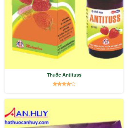
Thuốc Antituss
Được
xếp hạng
4.00
5
sao