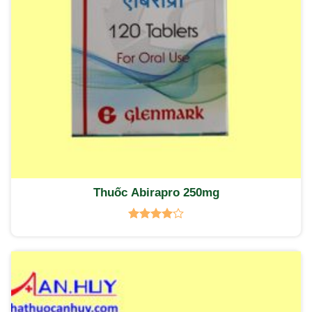
Thuốc Abirapro 250mg
Được
xếp hạng
4.00
5
sao