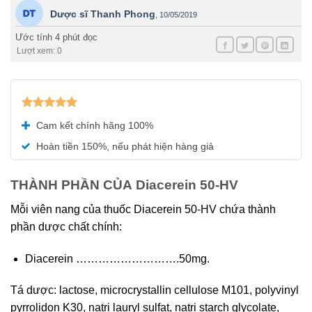
Dược sĩ Thanh Phong
,
10/05/2019
Ước tính 4 phút đọc
Lượt xem: 0
Được xếp
Cam kết chính hãng 100%
hạng
5.00
5 sao
Hoàn tiền 150%, nếu phát hiện hàng giả
THÀNH PHẦN CỦA Diacerein 50-HV
Mỗi viên nang của thuốc Diacerein 50-HV chứa thành
phần dược chất chính:
Diacerein ……………………….50mg.
Tá dược: lactose, microcrystallin cellulose M101, polyvinyl
pyrrolidon K30, natri lauryl sulfat, natri starch glycolate,