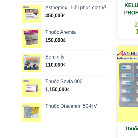
KELU
Astheplex - Hồi phục cơ thể
PROF
450,000
₫
2
Thuốc Aremta
150,000
₫
Bominity
110,000
₫
Thuốc Sevla 800
1,150,000
₫
Thuốc Diacerein 50-HV
Thuốc