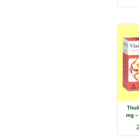
Thuố
mg – 