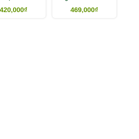
khớp
viêm khớp
420,000
₫
469,000
₫