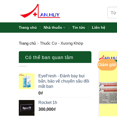
Skip
Tìm
to
kiếm:
content
Trang chủ
Nhà thuốc
Tin tức
Liên hệ
Trang chủ
Thuốc Cơ - Xương Khớp
>
Có thể ban quan tâm
Giảm giá!
EyeFresh - Đánh bay bụi
bẩn, bảo vệ chuyên sâu đôi
mắt bạn
0
₫
Rocket 1h
300,000
₫