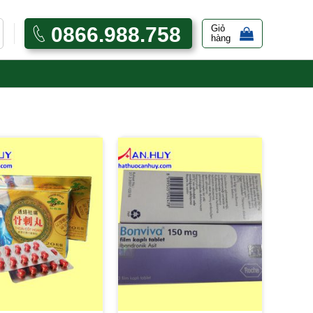
0866.988.758
Giỏ
hàng