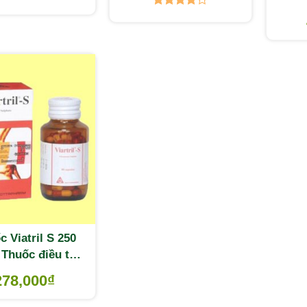
Được
xếp hạng
4.00
5
sao
c Viatril S 250
Thuốc điều trị
viêm khớp
278,000
₫