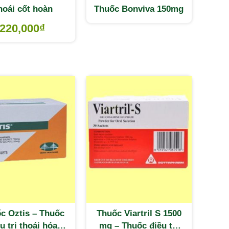
hoái cốt hoàn
Thuốc Bonviva 150mg
220,000
₫
c Oztis – Thuốc
Thuốc Viartril S 1500
̀u trị thoái hóa
mg – Thuốc điều trị