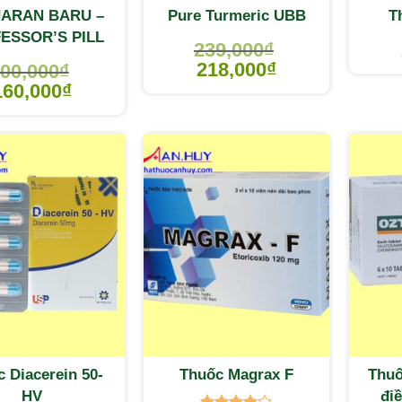
ARAN BARU –
Pure Turmeric UBB
T
ESSOR’S PILL
239,000
₫
218,000
₫
00,000
₫
160,000
₫
 Diacerein 50-
Thuốc Magrax F
Thuố
HV
điê