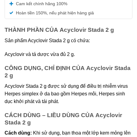
Được xếp
Cam kết chính hãng 100%
hạng
5.00
5 sao
Hoàn tiền 150%, nếu phát hiện hàng giả
THÀNH PHẦN CỦA Acyclovir Stada 2 g
Sản phẩm Acyclovir Stada 2 g có chứa:
Acyclovir và tá dược vừa đủ 2 g.
CÔNG DỤNG, CHỈ ĐỊNH CỦA Acyclovir Stada
2 g
Acyclovir Stada 2 g được sử dụng để điều trị nhiễm virus
Herpes simplex ở da bao gồm Herpes môi, Herpes sinh
dục khởi phát và tái phát.
CÁCH DÙNG – LIỀU DÙNG CỦA Acyclovir
Stada 2 g
Cách dùng:
Khi sử dụng, bạn thoa một lớp kem mỏng lên