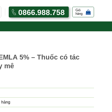
0866.988.758
Giỏ
hàng
MLA 5% – Thuốc có tác
ây mê
 hàng