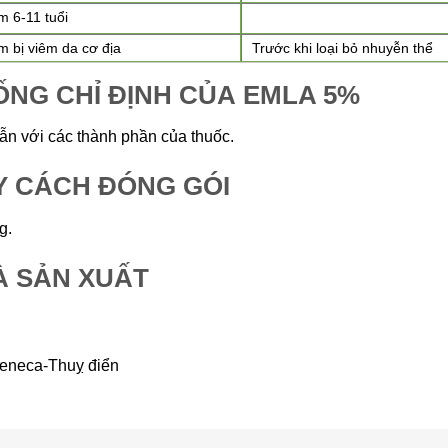
m 6-11 tuổi
em bị viêm da cơ địa
Trước khi loại bỏ nhuyễn thể
NG CHỈ ĐỊNH CỦA EMLA 5%
n với các thành phần của thuốc.
Y CÁCH ĐÓNG GÓI
g.
À SẢN XUẤT
eneca-Thuỵ điển