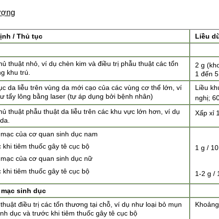
ượng
ịnh / Thủ tục
Liều d
hủ thuật nhỏ, ví dụ chèn kim và điều trị phẫu thuật các tổn
2 g (kh
g khu trú.
1 đến 5
ục da liễu trên vùng da mới cạo của các vùng cơ thể lớn, ví
Liều kh
ư tẩy lông bằng laser (tự áp dụng bởi bệnh nhân)
nghị; 
hủ thuật phẫu thuật da liễu trên các khu vực lớn hơn, ví dụ
Xấp xỉ 
da.
mạc của cơ quan sinh dục nam
 khi tiêm thuốc gây tê cục bộ
1 g / 1
mạc của cơ quan sinh dục nữ
 khi tiêm thuốc gây tê cục bộ
1-2 g /
 mạc sinh dục
thuật điều trị các tổn thương tại chỗ, ví dụ như loại bỏ mụn
Khoảng 
inh dục và trước khi tiêm thuốc gây tê cục bộ