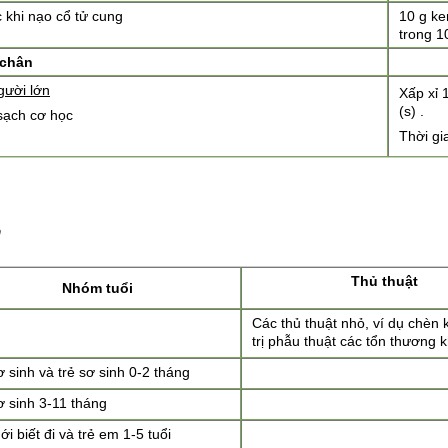
 khi nạo cổ tử cung
10 g ke
trong 1
 chân
gười lớn
Xấp xỉ 
(s) .
sạch cơ học
Thời gi
m
Thủ thuật
Nhóm tuổi
Các thủ thuật nhỏ, ví dụ chèn 
trị phẫu thuật các tổn thương k
ơ sinh và trẻ sơ sinh 0-2 tháng
ơ sinh 3-11 tháng
ới biết đi và trẻ em 1-5 tuổi