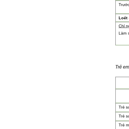
Trước
Loét
Chỉ n
Làm 
Trẻ e
Trẻ s
Trẻ s
Trẻ m