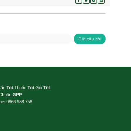
Gửi câu hỏi
Vấn
Tốt
Thuốc
Tốt
Giá
Tốt
 Chuẩn
GPP
ine: 0866.988.758