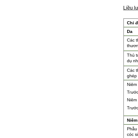
Liều l
Chỉ đ
Da
Các t
thươn
Thủ t
dụ nh
Các t
ghép 
Niêm 
Trước
Niêm 
Trước
Niêm
Phẫu 
cóc s