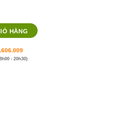
c có tác dụng gây tê/ gây mê số lượng
IỎ HÀNG
.606.009
8h00 - 20h30)