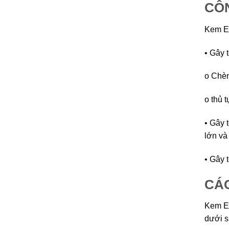
CÔN
Kem E
• Gây t
o Chèn
o thủ 
• Gây 
lớn và
• Gây 
CÁC
Kem EM
dưới s