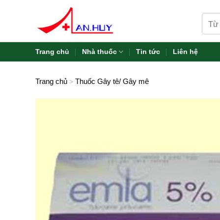
Skip
Tìm
to
kiếm:
content
Trang chủ
Nhà thuốc
Tin tức
Liên hệ
Trang chủ
Thuốc Gây tê/ Gây mê
>