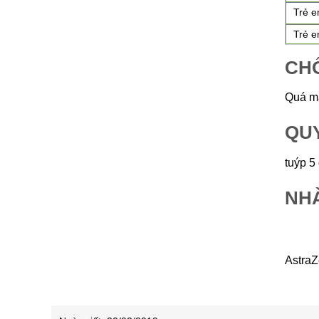
Trẻ e
Trẻ 
CHỐ
Quá mẫ
QU
tuýp 5 
NH
AstraZ