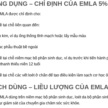
G DỤNG – CHỈ ĐỊNH CỦA EMLA 5%
MLA được chỉ định cho:
ê tại chỗ liên quan đến:
 kim, ví dụ ống thông tĩnh mạch hoặc lấy mẫu máu
tục phẫu thuật bề ngoài
tê tại chỗ niêm mạc bộ phận sinh dục, ví dụ trước khi tiến hàn
 thanh thiếu niên 12 tuổi
tê tại chỗ các vết loét ở chân để tạo điều kiện làm sạch cơ học 
H DÙNG – LIỀU LƯỢNG CỦA EMLA
LA dùng trên niêm mạc bộ phận sinh dục, loét da bộ phận sin
ự giám sát của chuyên gia chăm sóc sức khỏe.