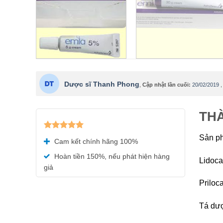
Dược sĩ Thanh Phong
,
Cập nhật lần cuối:
20/02/2019
THÀ
Được xếp
Sản p
Cam kết chính hãng 100%
hạng
5.00
5 sao
Hoàn tiền 150%, nếu phát hiện hàng
Lidoca
giả
Priloc
Tá dượ