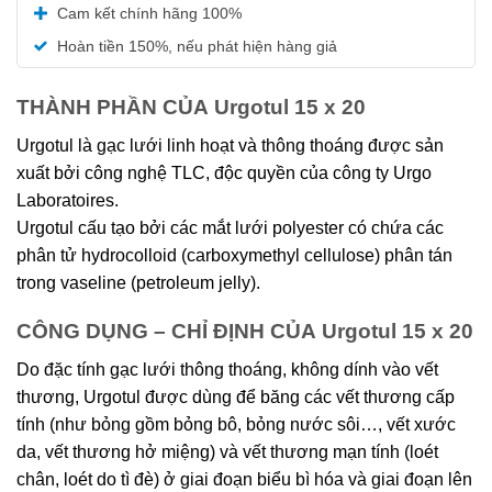
Được xếp
Cam kết chính hãng 100%
hạng
5.00
5 sao
Hoàn tiền 150%, nếu phát hiện hàng giả
THÀNH PHẦN CỦA Urgotul 15 x 20
Urgotul là gạc lưới linh hoạt và thông thoáng được sản
xuất bởi công nghệ TLC, độc quyền của công ty Urgo
Laboratoires.
Urgotul cấu tạo bởi các mắt lưới polyester có chứa các
phân tử hydrocolloid (carboxymethyl cellulose) phân tán
trong vaseline (petroleum jelly).
CÔNG DỤNG – CHỈ ĐỊNH CỦA Urgotul 15 x 20
Do đặc tính gạc lưới thông thoáng, không dính vào vết
thương, Urgotul được dùng để băng các vết thương cấp
tính (như bỏng gồm bỏng bô, bỏng nước sôi…, vết xước
da, vết thương hở miệng) và vết thương mạn tính (loét
chân, loét do tì đè) ở giai đoạn biểu bì hóa và giai đoạn lên