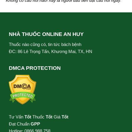
Không có câu hỏi nào! hãy là người đầu tiên đặt câu hỏi ngay.
NHÀ THUỐC ONLINE AN HUY
Thuốc nào cũng có, tin tức bách bệnh
ĐC: 86 Lê Trọng Tấn, Khương Mai, TX, HN
DMCA PROTECTION
Tư Vấn
Tốt
Thuốc
Tốt
Giá
Tốt
Đạt Chuẩn
GPP
Hotline: 0866.988.758