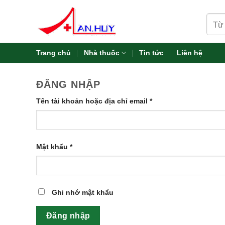
Skip
Tìm
to
kiếm:
content
Trang chủ
Nhà thuốc
Tin tức
Liên hệ
ĐĂNG NHẬP
Tên tài khoản hoặc địa chỉ email
*
Mật khẩu
*
Ghi nhớ mật khẩu
Đăng nhập