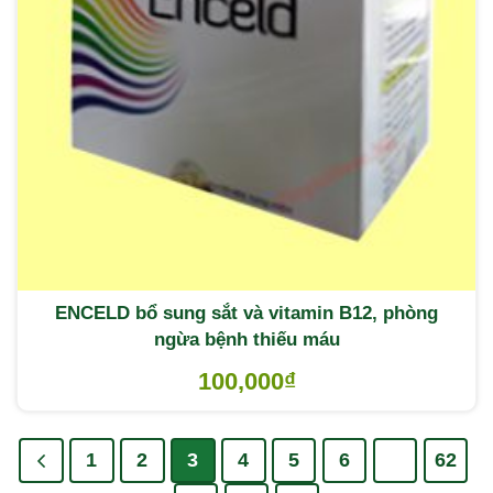
ENCELD bổ sung sắt và vitamin B12, phòng
ngừa bệnh thiếu máu
100,000
₫
1
2
3
4
5
6
…
62