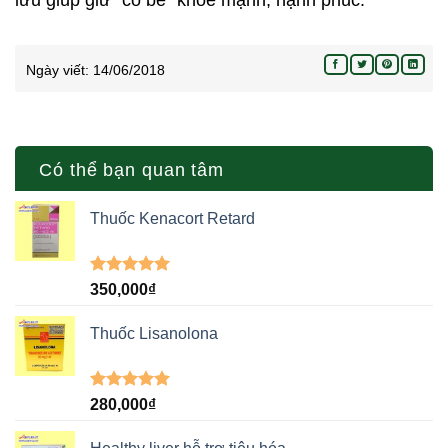
lưu giúp giữ “cô bé” khỏe mạnh, hạnh phúc.
Ngày viết:
14/06/2018
Có thể bạn quan tâm
Thuốc Kenacort Retard
Được xếp
350,000
₫
hạng
5.00
5 sao
Thuốc Lisanolona
Được xếp
280,000
₫
hạng
5.00
5 sao