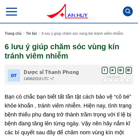
Skip
to
content
>
>
Trang chủ
Tin tức
6 lưu ý giúp chăm sóc vùng kín tránh viêm nhiễm
6 lưu ý giúp chăm sóc vùng kín
tránh viêm nhiễm
Dược sĩ Thanh Phong
Rate this post
14/06/2018
UTC +7
Bạn có chắc bạn biết tất tần tật cách bảo vệ “cô bé”
khỏe khoắn , tránh viêm nhiễm. Hiện nay, tình trạng
bệnh thiếu phụ đang trở thành trầm trọng với tỉ lệ bị
bệnh đang tăng lên từng ngày. Vậy nên hãy nắm kĩ
các bí quyết sau đây để chăm nom vùng kín một