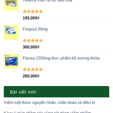
Healthy liver hỗ trợ tiêu hóa
Được xếp
195,000
₫
hạng
5.00
5 sao
Forgout 20mg
Được xếp
360,000
₫
hạng
5.00
5 sao
Flexsa 1500mg thực phẩm bổ xương khớp
Được xếp
260,000
₫
hạng
5.00
5 sao
Bài viết mới
Viêm ruột thừa: nguyên nhân, chẩn đoán và điều trị