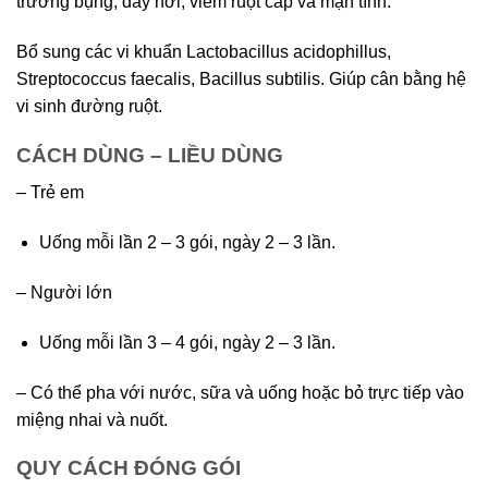
trướng bụng, đầy hơi, viêm ruột cấp và mạn tính.
Bổ sung các vi khuẩn Lactobacillus acidophillus,
Streptococcus faecalis, Bacillus subtilis. Giúp cân bằng hệ
vi sinh đường ruột.
CÁCH DÙNG – LIỀU DÙNG
– Trẻ em
Uống mỗi lần 2 – 3 gói, ngày 2 – 3 lần.
– Người lớn
Uống mỗi lần 3 – 4 gói, ngày 2 – 3 lần.
– Có thể pha với nước, sữa và uống hoặc bỏ trực tiếp vào
miệng nhai và nuốt.
QUY CÁCH ĐÓNG GÓI