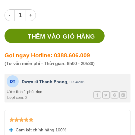
Bioymena số lượng
THÊM VÀO GIỎ HÀNG
Gọi ngay Hotline: 0388.606.009
(Tư vấn miễn phí - Thời gian: 8h00 - 20h30)
Dược sĩ Thanh Phong
,
11/04/2019
Ước tính 1 phút đọc
Lượt xem: 0
Được xếp
Cam kết chính hãng 100%
hạng
5.00