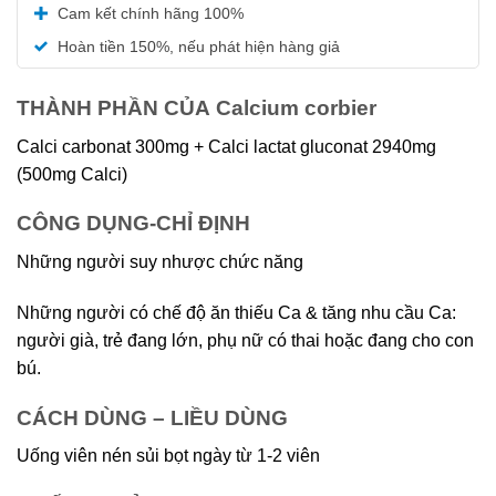
Được xếp
Cam kết chính hãng 100%
hạng
5.00
5 sao
Hoàn tiền 150%, nếu phát hiện hàng giả
THÀNH PHẦN CỦA Calcium corbier
Calci carbonat 300mg + Calci lactat gluconat 2940mg
(500mg Calci)
CÔNG DỤNG-CHỈ ĐỊNH
Những người suy nhược chức năng
Những người có chế độ ăn thiếu Ca & tăng nhu cầu Ca:
người già, trẻ đang lớn, phụ nữ có thai hoặc đang cho con
bú.
CÁCH DÙNG – LIỀU DÙNG
Uống viên nén sủi bọt ngày từ 1-2 viên