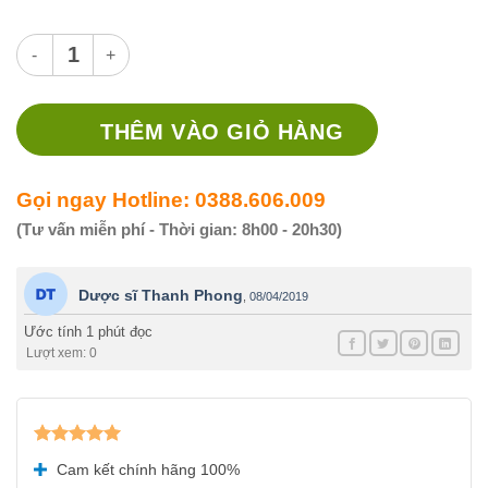
Cotripro gel số lượng
THÊM VÀO GIỎ HÀNG
Gọi ngay Hotline: 0388.606.009
(Tư vấn miễn phí - Thời gian: 8h00 - 20h30)
Dược sĩ Thanh Phong
,
08/04/2019
Ước tính 1 phút đọc
Lượt xem: 0
Được xếp
Cam kết chính hãng 100%
hạng
5.00