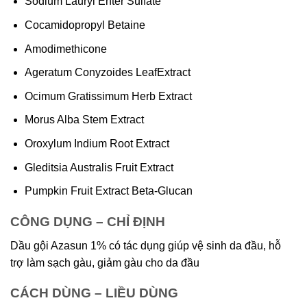
Sodium Lauryl Ehter Sulfate
Cocamidopropyl Betaine
Amodimethicone
Ageratum Conyzoides LeafExtract
Ocimum Gratissimum Herb Extract
Morus Alba Stem Extract
Oroxylum Indium Root Extract
Gleditsia Australis Fruit Extract
Pumpkin Fruit Extract Beta-Glucan
CÔNG DỤNG – CHỈ ĐỊNH
Dầu gội Azasun 1% có tác dụng giúp vệ sinh da đầu, hỗ
trợ làm sạch gàu, giảm gàu cho da đầu
CÁCH DÙNG – LIỀU DÙNG