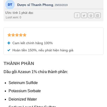
Dược sĩ Thanh Phong
,
29/03/2019
Ước tính 1 phút đọc
Lượt xem: 0
Được xếp
Cam kết chính hãng 100%
hạng
5.00
5 sao
Hoàn tiền 150%, nếu phát hiện hàng giả
THÀNH PHẦN
Dầu gội Azasun 1% chứa thành phần:
Seleinum Sulfide
Potassium Sorbate
Deionized Water