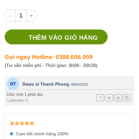
Koligin extra số lượng
THÊM VÀO GIỎ HÀNG
Gọi ngay Hotline: 0388.606.009
(Tư vấn miễn phí - Thời gian: 8h00 - 20h30)
Dược sĩ Thanh Phong
,
08/04/2019
Ước tính 1 phút đọc
Lượt xem: 0
Được xếp
Cam kết chính hãng 100%
hạng
5.00