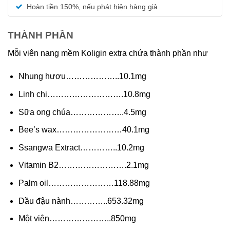
5 sao
Hoàn tiền 150%, nếu phát hiện hàng giả
THÀNH PHẦN
Mỗi viên nang mềm Koligin extra chứa thành phần như
Nhung hươu………………..10.1mg
Linh chi……………………….10.8mg
Sữa ong chúa………………..4.5mg
Bee’s wax……………………40.1mg
Ssangwa Extract…………..10.2mg
Vitamin B2…………………….2.1mg
Palm oil……………………118.88mg
Dầu đậu nành…………..653.32mg
Một viên…………………..850mg