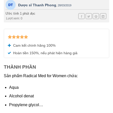
Dược sĩ Thanh Phong
,
28/03/2019
Ước tính 1 phút đọc
Lượt xem: 0
Được xếp
Cam kết chính hãng 100%
hạng
5.00
5 sao
Hoàn tiền 150%, nếu phát hiện hàng giả
THÀNH PHẦN
Sản phẩm Radical Med for Women chứa:
Aqua
Alcohol denat
Propylene glycol…​