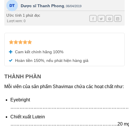
Dược sĩ Thanh Phong
,
06/04/2019
Ước tính 1 phút đọc
Lượt xem: 0
Được xếp
Cam kết chính hãng 100%
hạng
5.00
5 sao
Hoàn tiền 150%, nếu phát hiện hàng giả
THÀNH PHẦN
Mỗi viên của sản phẩm Shavimax chứa các hoạt chất như:
Eyebright
……………………………………………………………………….
Chiết xuất Lutein
…………………………………………………………….20 m