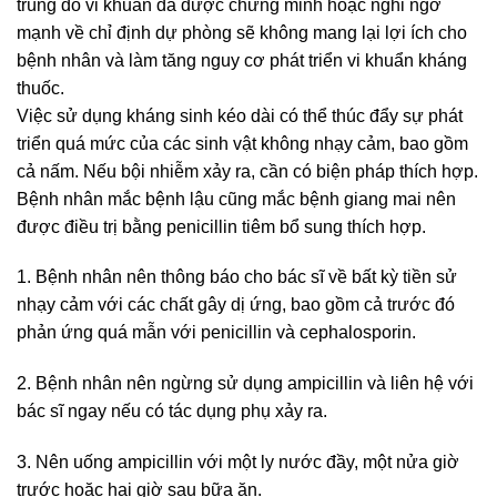
trùng do vi khuẩn đã được chứng minh hoặc nghi ngờ
mạnh về chỉ định dự phòng sẽ không mang lại lợi ích cho
bệnh nhân và làm tăng nguy cơ phát triển vi khuẩn kháng
thuốc.
Việc sử dụng kháng sinh kéo dài có thể thúc đẩy sự phát
triển quá mức của các sinh vật không nhạy cảm, bao gồm
cả nấm. Nếu bội nhiễm xảy ra, cần có biện pháp thích hợp.
Bệnh nhân mắc bệnh lậu cũng mắc bệnh giang mai nên
được điều trị bằng penicillin tiêm bổ sung thích hợp.
1. Bệnh nhân nên thông báo cho bác sĩ về bất kỳ tiền sử
nhạy cảm với các chất gây dị ứng, bao gồm cả trước đó
phản ứng quá mẫn với penicillin và cephalosporin.
2. Bệnh nhân nên ngừng sử dụng ampicillin và liên hệ với
bác sĩ ngay nếu có tác dụng phụ xảy ra.
3. Nên uống ampicillin với một ly nước đầy, một nửa giờ
trước hoặc hai giờ sau bữa ăn.