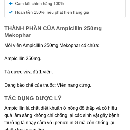
Được xếp
Cam kết chính hãng 100%
hạng
5.00
5 sao
Hoàn tiền 150%, nếu phát hiện hàng giả
THÀNH PHẦN CỦA Ampicillin 250mg
Mekophar
Mỗi viên Ampicillin 250mg Mekophar có chứa:
Ampicillin 250mg.
Tá dược vừa đủ 1 viên.
Dạng bào chế của thuốc: Viên nang cứng.
TÁC DỤNG DƯỢC LÝ
Ampicillin là chất diệt khuẩn ở nồng độ thấp và có hiệu
quả lâm sàng không chỉ chống lại các sinh vật gây bệnh
thường là nhạy cảm với penicillin G mà còn chống lại
nhiều loại gram âm.