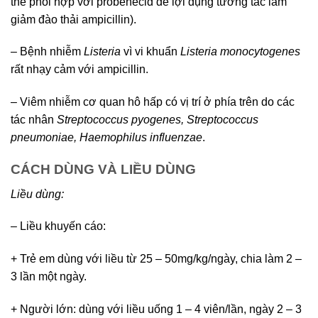
thể phối hợp với probenecid để lợi dụng tương tác làm
giảm đào thải ampicillin).
– Bệnh nhiễm
Listeria
vì vi khuẩn
Listeria monocytogenes
rất nhạy cảm với ampicillin.
– Viêm nhiễm cơ quan hô hấp có vị trí ở phía trên do các
tác nhân
Streptococcus pyogenes, Streptococcus
pneumoniae, Haemophilus influenzae
.
CÁCH DÙNG VÀ LIỀU DÙNG
Liều dùng:
– Liều khuyến cáo:
+ Trẻ em dùng với liều từ 25 – 50mg/kg/ngày, chia làm 2 –
3 lần một ngày.
+ Người lớn: dùng với liều uống 1 – 4 viên/lần, ngày 2 – 3