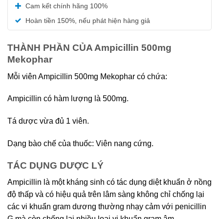
Được xếp
Cam kết chính hãng 100%
hạng
5.00
5 sao
Hoàn tiền 150%, nếu phát hiện hàng giả
THÀNH PHẦN CỦA Ampicillin 500mg
Mekophar
Mỗi viên Ampicillin 500mg Mekophar có chứa:
Ampicillin có hàm lượng là 500mg.
Tá dược vừa đủ 1 viên.
Dạng bào chế của thuốc: Viên nang cứng.
TÁC DỤNG DƯỢC LÝ
Ampicillin là một kháng sinh có tác dụng diệt khuẩn ở nồng
độ thấp và có hiệu quả trên lâm sàng không chỉ chống lại
các vi khuẩn gram dương thường nhạy cảm với penicillin
G mà còn chống lại nhiều loại vi khuẩn gram âm.