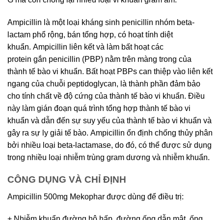
Ampicillin là một loại kháng sinh penicillin nhóm beta-
lactam phổ rộng, bán tổng hợp, có hoạt tính diệt
khuẩn. Ampicillin liên kết và làm bất hoạt các
protein gắn penicillin (PBP) nằm trên màng trong của
thành tế bào vi khuẩn. Bất hoạt PBPs can thiệp vào liên kết
ngang của chuỗi peptidoglycan, là thành phần đảm bảo
cho tính chất về độ cứng của thành tế bào vi khuẩn. Điều
này làm gián đoạn quá trình tổng hợp thành tế bào vi
khuẩn và dẫn đến sự suy yếu của thành tế bào vi khuẩn và
gây ra sự ly giải tế bào. Ampicillin ổn định chống thủy phân
bởi nhiều loại beta-lactamase, do đó, có thể được sử dụng
trong nhiều loại nhiễm trùng gram dương và nhiễm khuẩn.
CÔNG DỤNG VÀ CHỈ ĐỊNH
Ampicillin 500mg Mekophar được dùng để điều trị:
+ Nhiễm khuẩn đường hô hấp, đường ống dẫn mật, ống