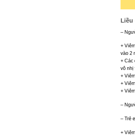
Liều
– Ngườ
+ Viêm
vào 2 
+ Các 
vô nhị
+ Viêm
+ Viêm
+ Viêm
– Ngườ
– Trẻ 
+ Viêm