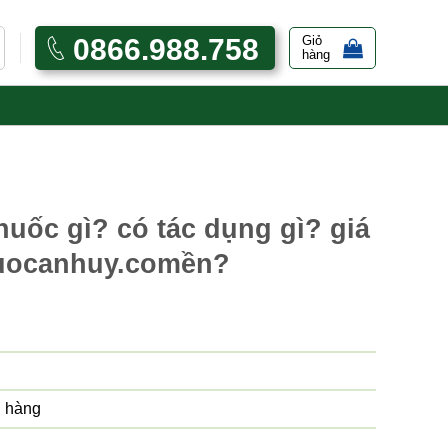
0866.988.758
Giỏ
hàng
ốc gì? có tác dụng gì? giá
huocanhuy.comền?
 hàng