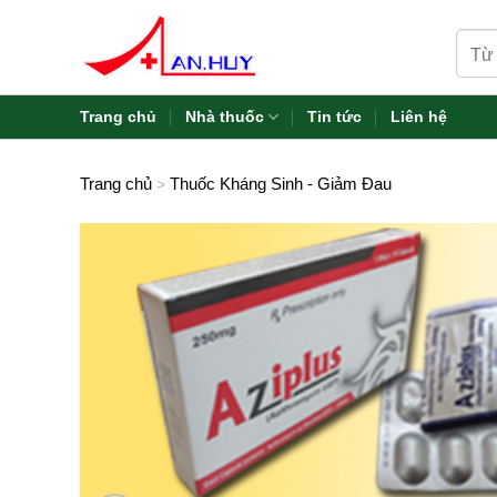
Skip
Tìm
to
kiếm:
content
Trang chủ
Nhà thuốc
Tin tức
Liên hệ
Trang chủ
Thuốc Kháng Sinh - Giảm Đau
>