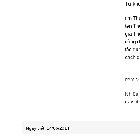
Từ kho
tìm Th
tên Th
giá Th
công d
tác du
cách d
Item :
Nhiều 
nay htt
Ngày viết:
14/06/2014