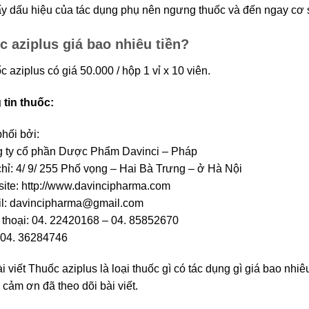
́y dấu hiệu của tác dụng phụ nên ngưng thuốc và đến ngay cơ sở y
c aziplus giá bao nhiêu tiền?
c aziplus có giá 50.000 / hộp 1 vỉ x 10 viên.
tin thuốc:
hối bởi:
 ty cổ phần Dược Phẩm Davinci – Pháp
chỉ: 4/ 9/ 255 Phố vọng – Hai Bà Trưng – ở Hà Nội
ite: http://www.davincipharma.com
l: davincipharma@gmail.com
 thoại: 04. 22420168 – 04. 85852670
 04. 36284746
i viết Thuốc aziplus là loại thuốc gì có tác dụng gì giá bao nhiêu 
cảm ơn đã theo dõi bài viết.