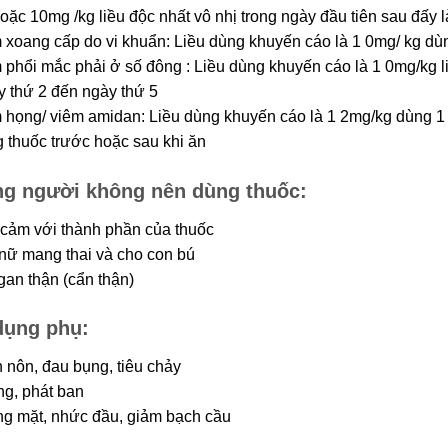
oặc 10mg /kg liều độc nhất vô nhị trong ngày đầu tiên sau đấy l
 xoang cấp do vi khuẩn: Liều dùng khuyến cáo là 1 0mg/ kg dùn
 phổi mắc phải ở số đông : Liều dùng khuyến cáo là 1 0mg/kg 
y thứ 2 đến ngày thứ 5
 họng/ viêm amidan: Liều dùng khuyến cáo là 1 2mg/kg dùng 1 l
 thuốc trước hoặc sau khi ăn
g người không nên dùng thuốc:
cảm với thành phần của thuốc
nữ mang thai và cho con bú
an thận (cẩn thận)
dụng phụ:
 nôn, đau bụng, tiêu chảy
́ng, phát ban
g mặt, nhức đầu, giảm bạch cầu