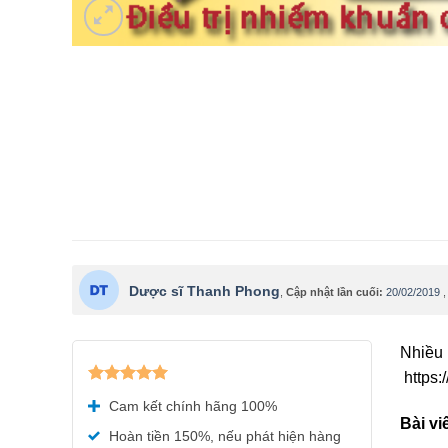
Dược sĩ Thanh Phong
,
Cập nhật lần cuối:
20/02/2019
Nhiều 
https:/
Được xếp
Cam kết chính hãng 100%
hạng
5.00
Bài vi
5 sao
Hoàn tiền 150%, nếu phát hiện hàng