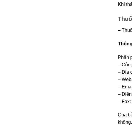
Khi thâ
Thuố
– Thuố
Thông 
Phân p
– Công
– Địa 
– Webs
– Emai
– Điện
– Fax:
Qua bà
không, 