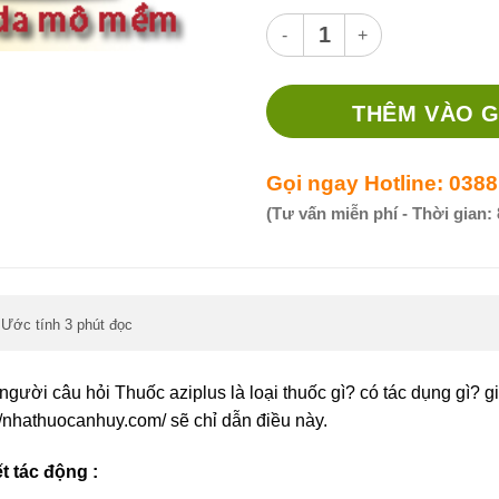
Thuốc aziplus thuốc gì? có 
THÊM VÀO G
Gọi ngay Hotline: 0388
(Tư vấn miễn phí - Thời gian: 
Ước tính 3 phút đọc
,
người câu hỏi Thuốc aziplus là loại thuốc gì? có tác dụng gì? gi
/nhathuocanhuy.com/ sẽ chỉ dẫn điều này.
ết tác động :