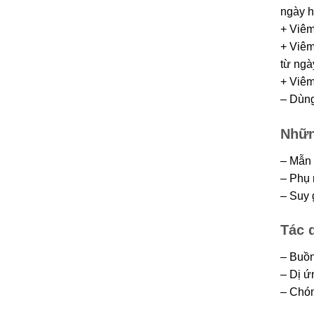
ngày h
+ Viêm
+ Viêm
từ ngà
+ Viêm
– Dùng
Nhữn
– Mẫn 
– Phụ 
– Suy g
Tác 
– Buồn
– Dị ư
– Chón