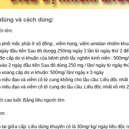
 dùng và cách dùng:
i lớn:
 phổi mắc phải ở số đông , viêm họng, viêm amidan nhiểm khuẩn
ngày đầu tiên Sau đó dungg 250mg ngày 1 lần từ ngày thứ 2 đế
đợ cấp do vi khuẩn của bệnh phối tắc nghẽn kinh niên : 500mg/
 vào 2 ngày đầu tiên Sau đó dùng 250 mg / lần/ ngày từ ngày th
 xoang cấp do vi khuẩn: 500mg/ lần/ ngày x 3 ngày
 niệu đạo và viêm cổ tử cung không cho lậu cầu: Liều độc nhất 
 niệu đạo và viêm cổ tử cung do lậu cầu: Liều độc nhất vô nhị 
i cao tuổi: Bằng liều người lớn
em:
 tai giữa cấp: Liều dùng khuyến có là 30mg/ kg/ ngày liều độc n