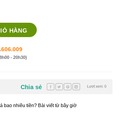
tác dụng gì? giá thuốc tại nhathuocanhuy.comền? số lượng
IỎ HÀNG
.606.009
8h00 - 20h30)
Chia sẻ
Lượt xem: 0
á bao nhiêu tiền? Bài viết từ bây giờ