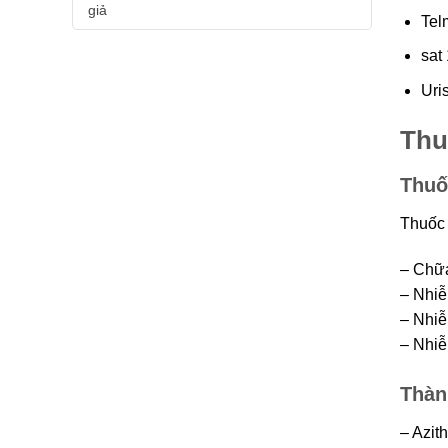
giả
Telm
sat 
Uris
Thuô
Thuố
Thuốc 
– Chữa
– Nhiê
– Nhiễ
– Nhiê
Thàn
– Azi