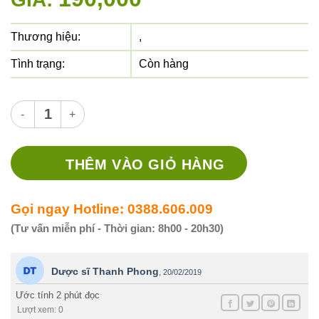
Thương hiệu:
,
Tình trạng:
Còn hàng
Thuốc Basultam thuốc gì? có tác dụng gì? giá thuốc tại nh
THÊM VÀO GIỎ HÀNG
Gọi ngay Hotline: 0388.606.009
(Tư vấn miễn phí - Thời gian: 8h00 - 20h30)
Dược sĩ Thanh Phong
,
20/02/2019
Ước tính 2 phút đọc
Lượt xem: 0