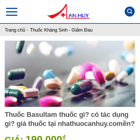
Skip
to
content
Trang chủ
Thuốc Kháng Sinh - Giảm Đau
>
Thuốc Basultam thuốc gì? có tác dụng
gì? giá thuốc tại nhathuocanhuy.comền?
190,000
₫
GIÁ: