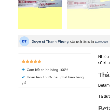
Dược sĩ Thanh Phong
,
Cập nhật lần cuối:
11/07/2019
,
Nhiều 
sẽ khu
Được xếp
Cam kết chính hãng 100%
hạng
5.00
Thà
5 sao
Hoàn tiền 150%, nếu phát hiện hàng
giả
Betame
Tá dươ
Bet