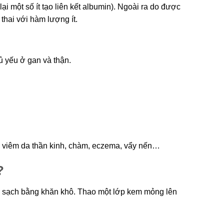
lại một số ít tạo liên kết albumin). Ngoài ra do được
hai với hàm lượng ít.
 yếu ở gan và thận.
ờn, viêm da thần kinh, chàm, eczema, vẩy nến…
?
au sạch bằng khăn khô. Thao một lớp kem mỏng lên