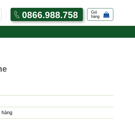
0866.988.758
Giỏ
hàng
ne
 hàng