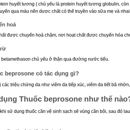
otein huyết tương ( chủ yếu là protein huyết tương globulin, còn 
uyển qua máu nên dược chất có thể truyền vào sữa mẹ và nhai t
ển hoá
hất được chuyển hoá chậm, nơi hoạt chất được chuyển hóa chủ
trừ
ừ betamethason chủ yếu ở thận qua đường nước tiểu.
c beprosone có tác dụng gì?
rị các triệu chứng da như viêm da tiếp xúc, viêm da tiết bã nh
 dụng
Thuốc beprosone như thế nào
khi sử dụng thuốc cần vệ sinh sạch sẽ vùng cần bôi, sau đó l