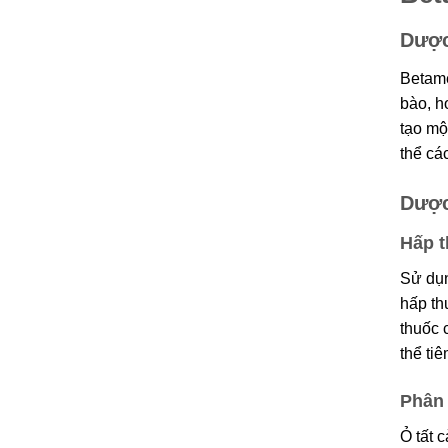
Dược
Betame
bào, h
tạo mộ
thể cá
Dược
Hấp t
Sử dụn
hấp th
thuốc 
thể ti
Phân
Ỏ tất 