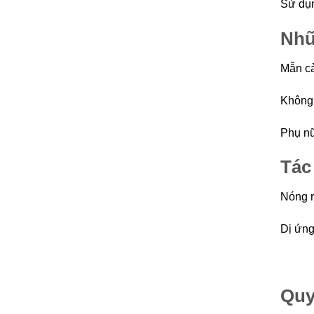
Sử dụn
Như
Mẫn ca
Không b
Phụ nư
Tác
Nóng r
Dị ứn
Quy