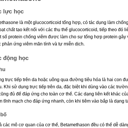
 lực học
thasone là một glucocorticoid tổng hợp, có tác dụng làm chốn
oạt chất tạo kết nối với các thụ thể glucocorticoid, tiếp theo đó
t số protein chống viêm được làm cho sự tổng hợp protein gây 
c phản ứng viêm mãn tính và tự miễn dịch.
 động học
hu
g trực tiếp trên da hoặc uông qua đường tiêu hóa là hai con 
u. Khi sử dụng trực tiếp trên da, đặc biệt khi dùng vào các trườn
cũng đủ để đáp ứng cho toàn cơ thể. Các dạng liên kết khác c
êm tĩnh mạch cho đáp ứng nhanh, còn khi tiêm vào bắp là dạng t
 bố
cả các mô cơ quan của cơ thể, Betamethason đều có thể dễ dà