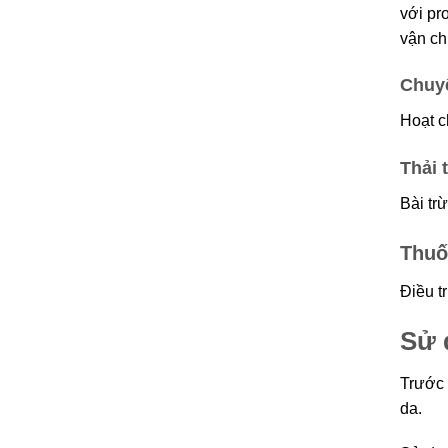
với pr
vận ch
Chuy
Hoạt c
Thải 
Bài tr
Thuố
Điều t
Sử
Trước 
da.