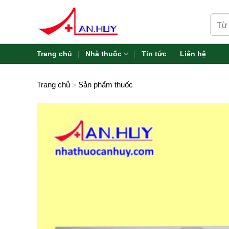
Skip
Tìm
to
kiếm:
content
Trang chủ
Nhà thuốc
Tin tức
Liên hệ
Trang chủ
Sản phẩm thuốc
>