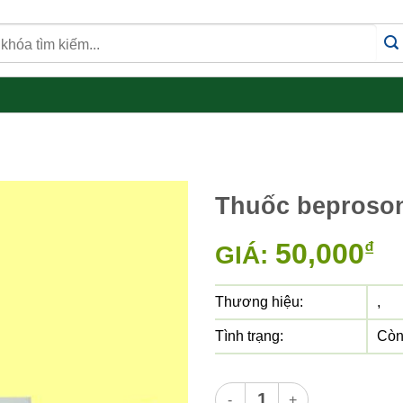
Thuốc beproso
50,000
₫
GIÁ:
Thương hiệu:
,
Tình trạng:
Còn
Thuốc beprosone số lượng