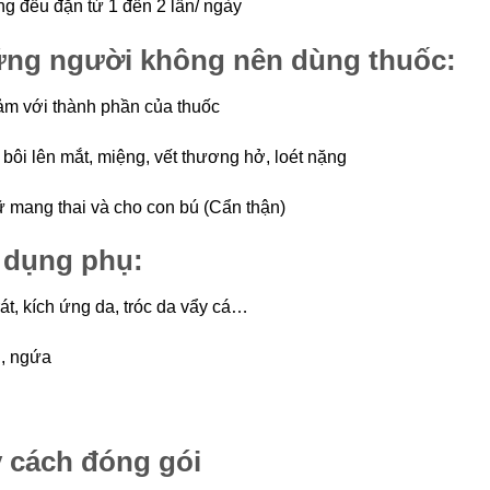
g đều đặn từ 1 đến 2 lần/ ngày
̃ng người không nên dùng thuốc:
̉m với thành phần của thuốc
ôi lên mắt, miệng, vết thương hở, loét nặng
̃ mang thai và cho con bú (Cẩn thận)
 dụng phụ:
át, kích ứng da, tróc da vẩy cá…
g, ngứa
 cách đóng gói