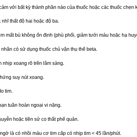
cảm với bất kỳ thành phần nào của thuốc hoặc các thuốc chẹn 
k nhĩ thất độ hai hoặc độ ba.
tim mất bù không ổn định (phù phổi, giảm tưới máu hoặc hạ huyế
 nhân có sử dụng thuốc chủ vận thụ thể beta.
 nhịp xoang rõ trên lâm sàng.
chứng suy nút xoang.
o tim.
loạn tuần hoàn ngoại vi nặng.
suyễn hoặc tiền sử co thắt phế quản.
 ngờ là có nhồi máu cơ tim cấp có nhịp tim < 45 lần/phút.