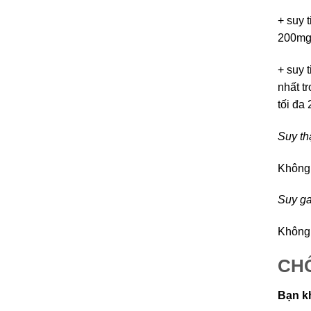
+ suy 
200mg 
+ suy 
nhất t
tối đa
Suy th
Không 
Suy g
Không 
CHỐ
Bạn k