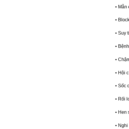
• Mẫn 
• Bloc
• Suy 
• Bệnh
• Chậm
• Hội 
• Sốc d
• Rối 
• Hen 
• Nghi