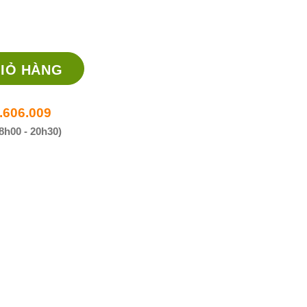
ốc điều trị tăng huyết áp, đau thắt ngực số lượng
IỎ HÀNG
.606.009
8h00 - 20h30)