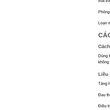
thất trá
Phòng 
Loạn n
CÁ
Cách
Dùng b
không 
Liều
Tăng h
Đau th
Điều t