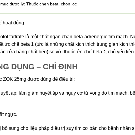
mục dược lý: Thuốc chẹn beta, chọn lọc
 hoạt động
olol tartrate là một chất ngăn chặn beta-adrenergic tim mạch. 
ất ức chế beta 1 (tức là những chất kích thích trung gian kích th
các cửa hàng chất béo) so với thuốc ức chế beta
, chủ yếu liê
2
G DỤNG – CHỈ ĐỊNH
c ZOK 25mg được dùng để điều trị:
uyết áp: làm giảm huyết áp và nguy cơ tử vong do tim mạch, bệ
ắt ngực.
rị bổ sung cho liệu pháp điều trị suy tim cơ bản cho bệnh nhân 