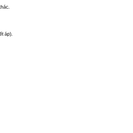
khác.
t áp).