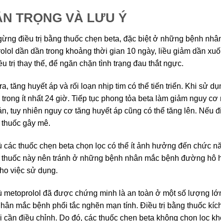
ẬN TRỌNG VÀ LƯU Ý
ừng điều trị bằng thuốc chẹn beta, đặc biệt ở những bệnh nhâ
olol dần dần trong khoảng thời gian 10 ngày, liều giảm dần xuố
ều trị thay thế, để ngăn chặn tình trạng đau thắt ngực.
ra, tăng huyết áp và rối loạn nhịp tim có thể tiến triển. Khi sử
rị trong ít nhất 24 giờ. Tiếp tục phong tỏa beta làm giảm nguy cơ 
ản, tuy nhiên nguy cơ tăng huyết áp cũng có thể tăng lên. Nếu đi
i thuốc gây mê.
 các thuốc chẹn beta chọn lọc có thể ít ảnh hưởng đến chức n
thuốc này nên tránh ở những bệnh nhân mắc bệnh đường hô hấp
ho việc sử dụng.
 metoprolol đã được chứng minh là an toàn ở một số lượng lớn 
hân mắc bệnh phổi tắc nghẽn mạn tính. Điều trị bằng thuốc kích
ại cần điều chỉnh. Do đó, các thuốc chẹn beta không chọn lọc