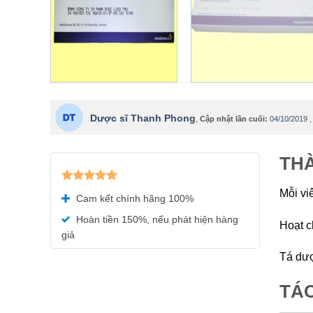
Dược sĩ Thanh Phong
,
Cập nhật lần cuối:
04/10/2019
THÀ
Được xếp
Mỗi vi
Cam kết chính hãng 100%
hạng
5.00
5 sao
Hoàn tiền 150%, nếu phát hiện hàng
Hoạt c
giả
Tá dượ
TÁ