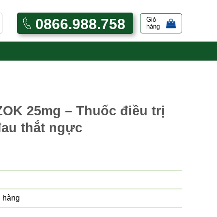
0866.988.758
Giỏ
hàng
ZOK 25mg – Thuốc điều trị
đau thắt ngực
 hàng