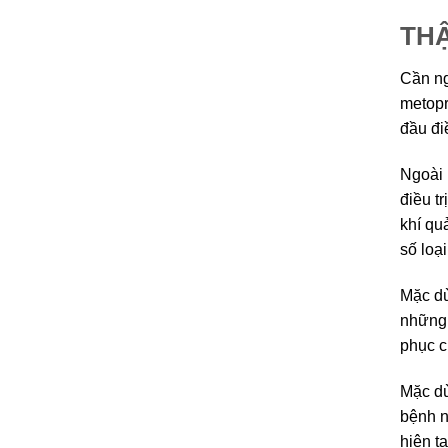
TH
Cần ng
metopr
đầu đi
Ngoài 
điều t
khí qu
số loạ
Mặc dù
những 
phục c
Mặc dù
bệnh n
hiện t