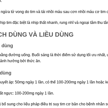
i.
ngừa tử vong do tim và tái nhồi máu sau cơn nhồi máu cơ tim 
hịp tim đặc biệt là nhịp thất nhanh, rung nhĩ và ngoại tâm thu tâ
CH DÙNG VÀ LIỀU DÙNG
 dùng
ằng đường uống. Buổi sáng là thời điểm sử dụng tối ưu nhất, 
ảnh hưởng bởi thức ăn.
 dùng
uyết áp: 50mg ngày 1 lần, có thể 100-200mg ngày 1 lần hoặc k
ắt ngực: 100-200mg ngày 1 lần.
rị bổ sung cho liệu pháp điều trị suy tim cơ bản cho bệnh nhân s