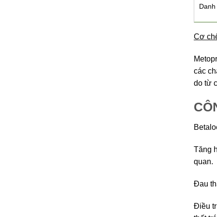
Danh 
Cơ chế
Metopr
các ch
do từ 
CÔN
Betalo
Tăng h
quan.
Đau th
Điều t