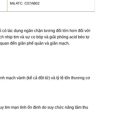
Mã ATC: C07AB02
Nó có tác dụng ngăn chặn tương đối lớn hơn đối với
ích nhịp tim và sự co bóp và giải phóng acid béo tự
n quan đến giãn phế quản và giãn mạch.
nh mạch vành (kể cả đột tử) và tỷ lệ tổn thương cơ
suy tim mạn tính ổn định do suy chức năng tâm thu