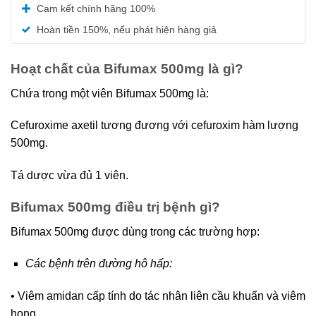
Được xếp
Cam kết chính hãng 100%
hạng
5.00
5 sao
Hoàn tiền 150%, nếu phát hiện hàng giả
Hoạt chất của Bifumax 500mg là gì?
Chứa trong một viên Bifumax 500mg là:
Cefuroxime axetil tương đương với cefuroxim hàm lượng
500mg.
Tá dược vừa đủ 1 viên.
Bifumax 500mg điều trị bệnh gì?
Bifumax 500mg được dùng trong các trường hợp:
Các bệnh trên đường hô hấp:
• Viêm amidan cấp tính do tác nhân liên cầu khuẩn và viêm
họng.