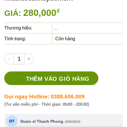
280,000
₫
GIÁ:
Thương hiệu:
,
Tình trạng:
Còn hàng
Thuốc cadifaxin 500 thuốc gì? chữa trị bệnh gì? giá thuốc 
THÊM VÀO GIỎ HÀNG
Gọi ngay Hotline: 0388.606.009
(Tư vấn miễn phí - Thời gian: 8h00 - 20h30)
Dược sĩ Thanh Phong
,
20/02/2019