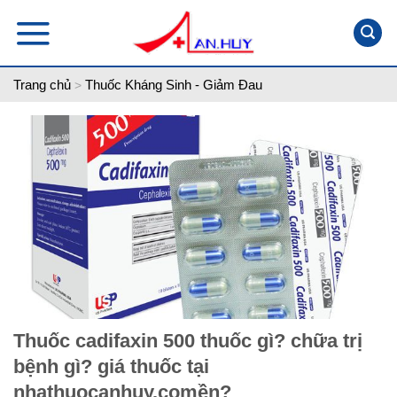
Skip
to
content
Trang chủ
Thuốc Kháng Sinh - Giảm Đau
>
Thuốc cadifaxin 500 thuốc gì? chữa trị
bệnh gì? giá thuốc tại
nhathuocanhuy.comền?