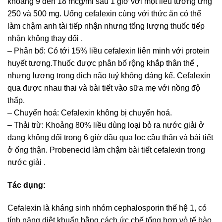
khoảng 9 đến 18 mcg/ml sau 1 giờ với một liều tương ứng
250 và 500 mg. Uống cefalexin cùng với thức ăn có thể
làm chậm anh tài tiếp nhận nhưng tổng lượng thuốc tiếp
nhận không thay đổi .
– Phân bố: Có tới 15% liều cefalexin liên minh với protein
huyết tương.Thuốc được phân bố rộng khắp thân thể ,
nhưng lượng trong dịch não tuỷ không đáng kể. Cefalexin
qua được nhau thai và bài tiết vào sữa mẹ với nồng độ
thấp.
– Chuyển hoá: Cefalexin không bị chuyển hoá.
– Thải trừ: Khoảng 80% liều dùng loại bỏ ra nước giải ở
dạng không đổi trong 6 giờ đầu qua lọc cầu thận và bài tiết
ở ống thận. Probenecid làm chậm bài tiết cefalexin trong
nước giải .
Tác dụng:
Cefalexin là kháng sinh nhóm cephalosporin thế hệ 1, có
tính năng diệt khuẩn bằng cách ức chế tổng hợp vỏ tế bào