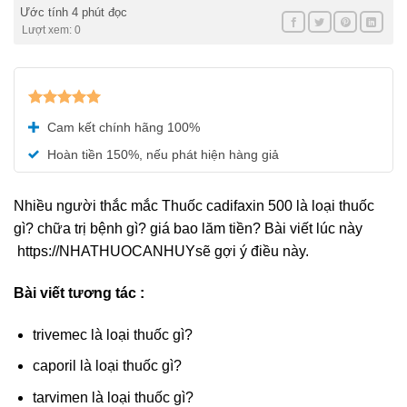
Ước tính 4 phút đọc
Lượt xem: 0
Được xếp
Cam kết chính hãng 100%
hạng
5.00
5 sao
Hoàn tiền 150%, nếu phát hiện hàng giả
Nhiều người thắc mắc Thuốc cadifaxin 500 là loại thuốc
gì? chữa trị bệnh gì? giá bao lăm tiền? Bài viết lúc này
https://NHATHUOCANHUYsẽ gợi ý điều này.
Bài viết tương tác :
trivemec là loại thuốc gì?
caporil là loại thuốc gì?
tarvimen là loại thuốc gì?