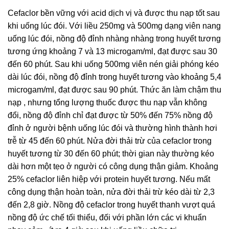
Cefaclor bền vững với acid dịch vị và được thu nạp tốt sau
khi uống lúc đói. Với liều 250mg và 500mg dạng viên nang
uống lúc đói, nồng độ đỉnh nhàng nhàng trong huyết tương
tương ứng khoảng 7 và 13 microgam/ml, đạt được sau 30
đến 60 phút. Sau khi uống 500mg viên nén giải phóng kéo
dài lúc đói, nồng độ đỉnh trong huyết tương vào khoảng 5,4
microgam/ml, đạt được sau 90 phút. Thức ăn làm chậm thu
nạp , nhưng tổng lượng thuốc được thu nạp vẫn không
đổi, nồng độ đỉnh chỉ đạt được từ 50% đến 75% nồng độ
đỉnh ở người bệnh uống lúc đói và thường hình thành hơi
trễ từ 45 đến 60 phút. Nửa đời thải trừ của cefaclor trong
huyết tương từ 30 đến 60 phút; thời gian này thường kéo
dài hơn một tẹo ở người có công dụng thận giảm. Khoảng
25% cefaclor liên hiệp với protein huyết tương. Nếu mất
công dụng thận hoàn toàn, nửa đời thải trừ kéo dài từ 2,3
đến 2,8 giờ. Nồng độ cefaclor trong huyết thanh vượt quá
nồng độ ức chế tối thiểu, đối với phần lớn các vi khuẩn