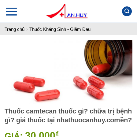
Skip
to
content
Trang chủ
Thuốc Kháng Sinh - Giảm Đau
>
Thuốc camtecan thuốc gì? chữa trị bệnh
gì? giá thuốc tại nhathuocanhuy.comền?
30,000
₫
GIÁ: