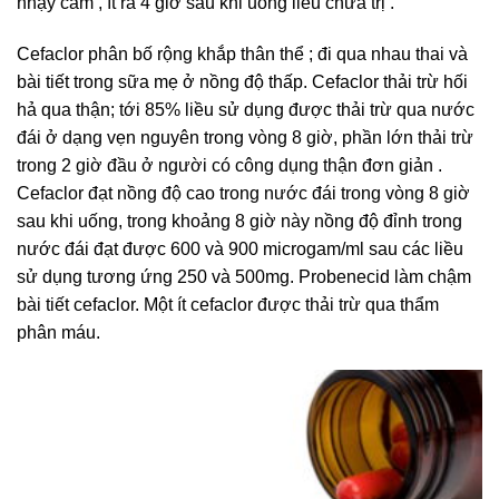
nhạy cảm , ít ra 4 giờ sau khi uống liều chữa trị .
Cefaclor phân bố rộng khắp thân thể ; đi qua nhau thai và
bài tiết trong sữa mẹ ở nồng độ thấp. Cefaclor thải trừ hối
hả qua thận; tới 85% liều sử dụng được thải trừ qua nước
đái ở dạng vẹn nguyên trong vòng 8 giờ, phần lớn thải trừ
trong 2 giờ đầu ở người có công dụng thận đơn giản .
Cefaclor đạt nồng độ cao trong nước đái trong vòng 8 giờ
sau khi uống, trong khoảng 8 giờ này nồng độ đỉnh trong
nước đái đạt được 600 và 900 microgam/ml sau các liều
sử dụng tương ứng 250 và 500mg. Probenecid làm chậm
bài tiết cefaclor. Một ít cefaclor được thải trừ qua thẩm
phân máu.