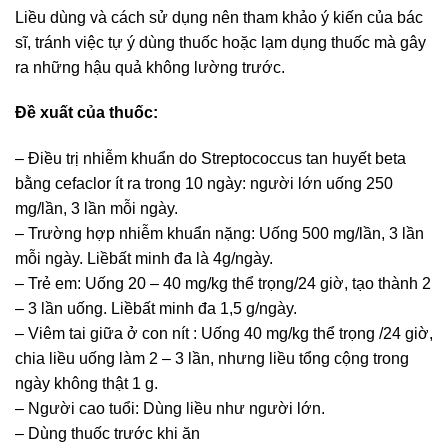
Liều dùng và cách sử dụng nên tham khảo ý kiến của bác
sĩ, tránh việc tự ý dùng thuốc hoặc lạm dụng thuốc mà gây
ra những hậu quả không lường trước.
Đề xuất của thuốc:
– Điều trị nhiễm khuẩn do Streptococcus tan huyết beta
bằng cefaclor ít ra trong 10 ngày: người lớn uống 250
mg/lần, 3 lần mỗi ngày.
– Trường hợp nhiễm khuẩn nặng: Uống 500 mg/lần, 3 lần
mỗi ngày. Liềbất minh đa là 4g/ngày.
– Trẻ em: Uống 20 – 40 mg/kg thể trọng/24 giờ, tạo thành 2
– 3 lần uống. Liềbất minh đa 1,5 g/ngày.
– Viêm tai giữa ở con nít : Uống 40 mg/kg thể trọng /24 giờ,
chia liều uống làm 2 – 3 lần, nhưng liều tổng cộng trong
ngày không thật 1 g.
– Người cao tuổi: Dùng liều như người lớn.
– Dùng thuốc trước khi ăn