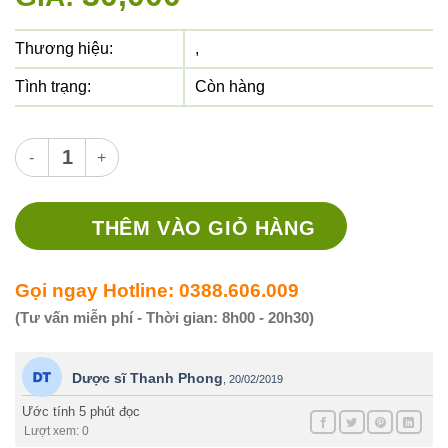
Thương hiệu:
,
Tình trạng:
Còn hàng
Thuốc camtecan thuốc gì? chữa trị bệnh gì? giá thuốc tại 
THÊM VÀO GIỎ HÀNG
Gọi ngay Hotline: 0388.606.009
(Tư vấn miễn phí - Thời gian: 8h00 - 20h30)
Dược sĩ Thanh Phong
,
20/02/2019
Ước tính 5 phút đọc
Lượt xem: 0