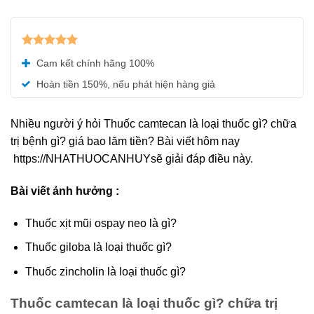
Được xếp
Cam kết chính hãng 100%
hạng
5.00
5 sao
Hoàn tiền 150%, nếu phát hiện hàng giả
Nhiều người ý hỏi Thuốc camtecan là loại thuốc gì? chữa
trị bệnh gì? giá bao lăm tiền? Bài viết hôm nay
https://NHATHUOCANHUYsẽ giải đáp điều này.
Bài viết ảnh hưởng :
Thuốc xịt mũi ospay neo là gì?
Thuốc giloba là loại thuốc gì?
Thuốc zincholin là loại thuốc gì?
Thuốc camtecan là loại thuốc gì? chữa trị