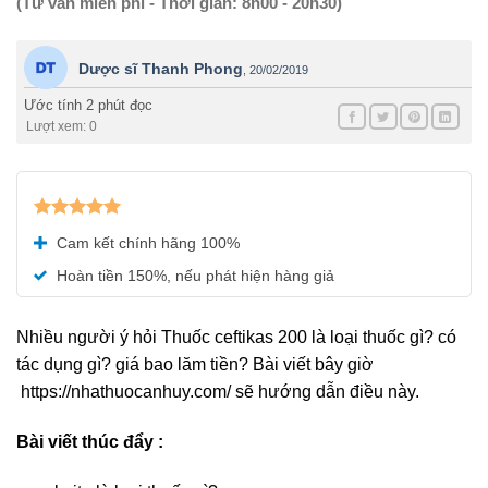
(Tư vấn miễn phí - Thời gian: 8h00 - 20h30)
Dược sĩ Thanh Phong
,
20/02/2019
Ước tính 2 phút đọc
Lượt xem: 0
Được xếp
Cam kết chính hãng 100%
hạng
5.00
5 sao
Hoàn tiền 150%, nếu phát hiện hàng giả
Nhiều người ý hỏi Thuốc ceftikas 200 là loại thuốc gì? có
tác dụng gì? giá bao lăm tiền? Bài viết bây giờ
https://nhathuocanhuy.com/ sẽ hướng dẫn điều này.
Bài viết thúc đẩy :