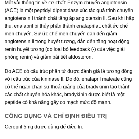
Một vài thông tin về cơ chất: Enzym chuyển angiotensin
(ACE) là một peptidyl dipeptidase xúc tác quá trình chuyển
angiotensin I thành chất tăng áp angiotensin II. Sau khi hấp
thu, enalapril bị thủy phân thành enalaprilat, chất ức chế
men chuyển. Sự ức chế men chuyển dẫn đến giảm
angiotensin II trong huyết tương, dẫn đến tăng hoạt động
renin huyết tương (do loại bỏ feedback (-) của việc giải
phóng renin) và giảm bài tiết aldosteron.
Do ACE có cấu trúc phân tử được đánh giá là tương đồng
với cấu trúc của kininase II. Do đó, enalapril maleate cũng
có thể ngăn chặn sự thoái giáng của bradykinin tạo thành
các chất chuyển hóa khác, bradykinin được biết là một
peptide có khả năng gây co mạch mức độ mạnh.
CÔNG DỤNG VÀ CHỈ ĐỊNH ĐIỀU TRỊ
Cerepril 5mg được dùng để điều trị: