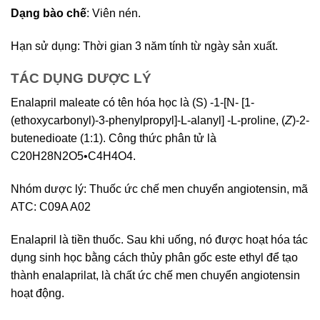
Dạng bào chế
: Viên nén.
Hạn sử dụng: Thời gian 3 năm tính từ ngày sản xuất.
TÁC DỤNG DƯỢC LÝ
Enalapril maleate có tên hóa học là (S) -1-[N- [1-
(ethoxycarbonyl)-3-phenylpropyl]-L-alanyl] -L-proline, (
Z
)-2-
butenedioate (1:1). Công thức phân tử là
C20H28N2O5•C4H4O4.
Nhóm dược lý: Thuốc ức chế men chuyển angiotensin, mã
ATC: C09A A02
Enalapril là tiền thuốc. Sau khi uống, nó được hoạt hóa tác
dụng sinh học bằng cách thủy phân gốc este ethyl để tạo
thành enalaprilat, là chất ức chế men chuyển angiotensin
hoạt động.