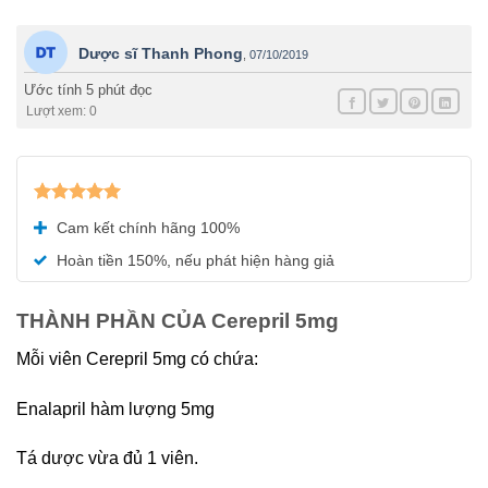
Dược sĩ Thanh Phong
,
07/10/2019
Ước tính 5 phút đọc
Lượt xem: 0
Được xếp
Cam kết chính hãng 100%
hạng
5.00
5 sao
Hoàn tiền 150%, nếu phát hiện hàng giả
THÀNH PHẦN CỦA Cerepril 5mg
Mỗi viên Cerepril 5mg có chứa:
Enalapril hàm lượng 5mg
Tá dược vừa đủ 1 viên.