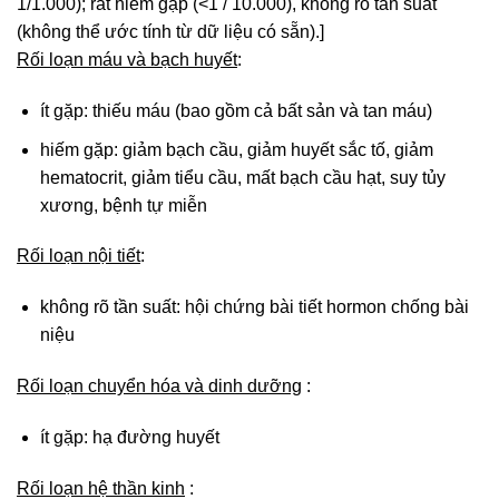
1/1.000); rất hiếm gặp (<1 / 10.000), không rõ tần suất
(không thể ước tính từ dữ liệu có sẵn).]
Rối loạn máu và bạch huyết
:
ít gặp: thiếu máu (bao gồm cả bất sản và tan máu)
hiếm gặp: giảm bạch cầu, giảm huyết sắc tố, giảm
hematocrit, giảm tiểu cầu, mất bạch cầu hạt, suy tủy
xương, bệnh tự miễn
Rối loạn nội tiết
:
không rõ tần suất: hội chứng bài tiết hormon chống bài
niệu
Rối loạn chuyển hóa và dinh dưỡng
:
ít gặp: hạ đường huyết
Rối loạn hệ thần kinh
: