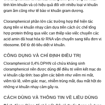
tính kìm khuẩn và có hiệu quả đối với nhiều loại vi khuẩn
gram âm cũng như tế bào vi khuẩn gram dương.
Cloramphenicol phần lớn các trường hợp thể hiện tác
dụng trên vi khuẩn nhạy cảm dựa trên cách ức chế tổng
hợp protein thông qua việc can thiệp vào việc chuyển các
acid amin đã hoạt hóa từ RNA vận chuyển sang tiểu đơn vị
ribosome. Để từ đó tiêu diệt vi khuẩn.
CÔNG DỤNG VÀ CHỈ ĐỊNH ĐIỀU TRỊ
Cloramphenicol 0,4% DPHN có chứa kháng sinh
cloramphenicol nên được dùng để điều trị viêm kết mạc do
vi khuẩn cấp tính: bao gồm các bệnh như viêm mi mắt,
viêm túi lệ, viêm giác mạc, nhiễm trùng mắt, đau mắt hột do
những vi khuẩn nhạy cảm gây ra.
CÁCH DÙNG VÀ THÔNG TIN VỀ LIỀU DÙNG