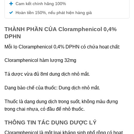
Được xếp
Cam kết chính hãng 100%
hạng
5.00
5 sao
Hoàn tiền 150%, nếu phát hiện hàng giả
THÀNH PHẦN CỦA Cloramphenicol 0,4%
DPHN
Mỗi lọ Cloramphenicol 0,4% DPHN có chứa hoạt chất:
Cloramphenicol hàm lượng 32mg
Tá dược vừa đủ 8ml dung dịch nhỏ mắt.
Dạng bào chế của thuốc: Dung dịch nhỏ mắt.
Thuốc là dạng dung dịch trong suốt, không màu đựng
trong chai nhựa, có đầu để nhỏ thuốc.
THÔNG TIN TÁC DỤNG DƯỢC LÝ
Cloramphenicol là một loại kháng sinh phổ rộng có hoạt