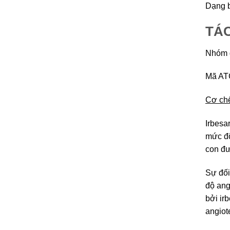
Dạng b
TÁ
Nhóm d
Mã AT
Cơ chế
Irbesa
mức độ
con đư
Sự đối
độ ang
bởi ir
angiot