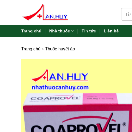
Skip
Tìm
to
kiếm:
content
Trang chủ
Nhà thuốc
Tin tức
Liên hệ
Trang chủ
Thuốc huyết áp
>