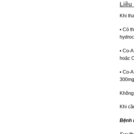
Liều
Khi th
▪ Có t
hydroc
▪ Co-A
hoặc 
▪ Co-A
300mg
Không 
Khi cầ
Bệnh 