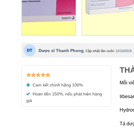
Dược sĩ Thanh Phong
,
Cập nhật lần cuối:
12/10/2019
THÀ
Được xếp
Mỗi vi
Cam kết chính hãng 100%
hạng
5.00
5 sao
Hoàn tiền 150%, nếu phát hiện hàng
Irbesa
giả
Hydroc
Tá dượ