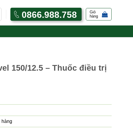
0866.988.758
Giỏ
hàng
l 150/12.5 – Thuốc điều trị
 hàng