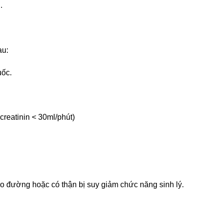
.
au:
uốc.
reatinin < 30ml/phút)
o đường hoặc có thận bị suy giảm chức năng sinh lý.