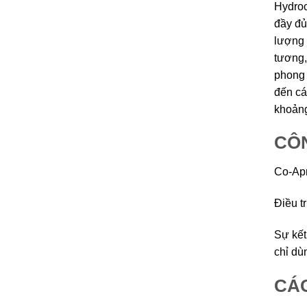
Hydroc
đầy đủ
lượng 
tương,
phong 
đến cá
khoảng
CÔN
Co-Apr
Điều t
Sự kết
chỉ dù
CÁC