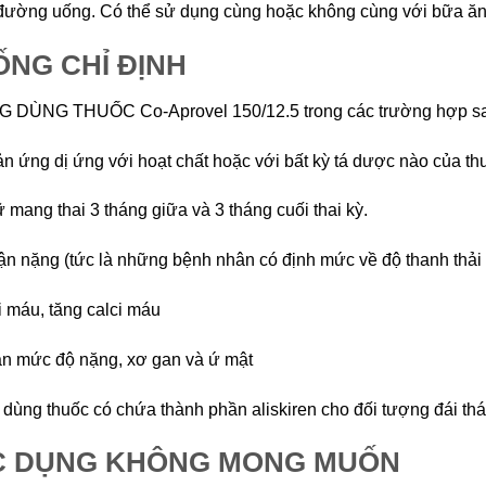
ường uống. Có thể sử dụng cùng hoặc không cùng với bữa ăn
NG CHỈ ĐỊNH
 DÙNG THUỐC Co-Aprovel 150/12.5 trong các trường hợp s
n ứng dị ứng với hoạt chất hoặc với bất kỳ tá dược nào của th
 mang thai 3 tháng giữa và 3 tháng cuối thai kỳ.
ận nặng (tức là những bệnh nhân có định mức về độ thanh thải c
i máu, tăng calci máu
n mức độ nặng, xơ gan và ứ mật
dùng thuốc có chứa thành phần aliskiren cho đối tượng đái thá
C DỤNG KHÔNG MONG MUỐN