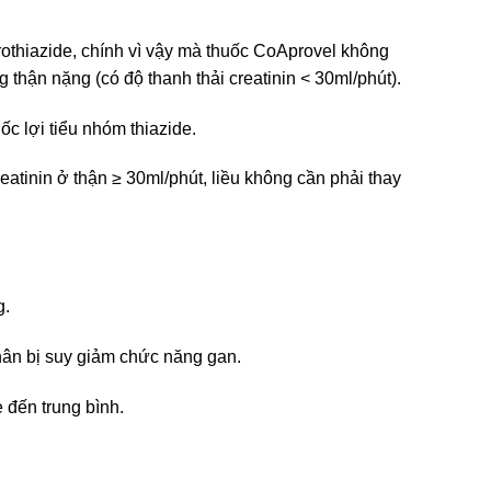
rothiazide, chính vì vậy mà thuốc CoAprovel không
thận nặng (có độ thanh thải creatinin < 30ml/phút).
c lợi tiểu nhóm thiazide.
eatinin ở thận ≥ 30ml/phút, liều không cần phải thay
g.
hân bị suy giảm chức năng gan.
 đến trung bình.