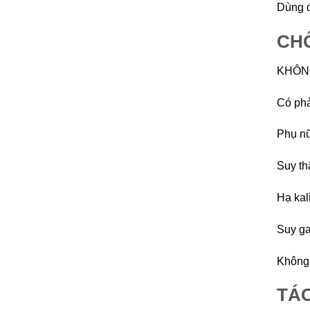
Dùng đ
CHỐ
KHÔNG
Có phả
Phụ nữ
Suy th
Hạ kal
Suy ga
Không 
TÁ