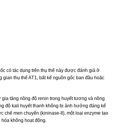
huốc có tác dụng trên thụ thể này được đánh giá ở
ng gian thụ thể AT1, bất kể nguồn gốc ban đầu hoặc
ự gia tăng nồng độ renin trong huyết tương và nồng
ồng độ kali huyết thanh không bị ảnh hưởng đáng kể
ức chế men chuyển (kininase-II), một loại enzyme tạo
n hóa không hoạt động.