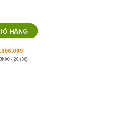
huốc điều trị tăng huyết áp số lượng
IỎ HÀNG
.606.009
8h00 - 20h30)