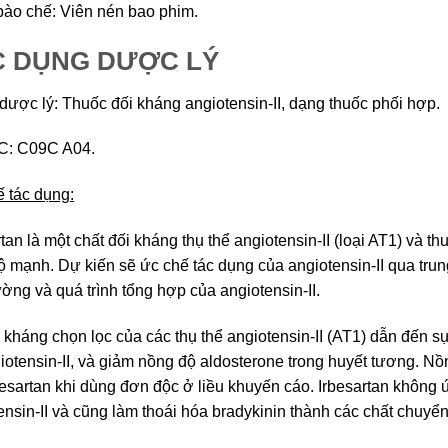
ào chế: Viên nén bao phim.
C DỤNG DƯỢC LÝ
ược lý: Thuốc đối kháng angiotensin-II, dạng thuốc phối hợp.
C: C09C A04.
 tác dụng:
rtan là một chất đối kháng thụ thể angiotensin-II (loại AT1) và t
 mạnh. Dự kiến ​​sẽ ức chế tác dụng của angiotensin-II qua tru
ờng và quá trình tổng hợp của angiotensin-II.
 kháng chọn lọc của các thụ thể angiotensin-II (AT1) dẫn đến s
iotensin-II, và giảm nồng độ aldosterone trong huyết tương. N
besartan khi dùng đơn độc ở liều khuyến cáo. Irbesartan không 
ensin-II và cũng làm thoái hóa bradykinin thành các chất chuyể