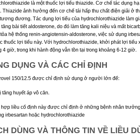
hlorothiazide là một thuốc lợi tiểu thiazide. Cơ chế tác dụng hạ
. Thiazide ảnh hưởng đến cơ chế tái hấp thu chất điện giải ở thận,
tương đương. Tác dụng lợi tiểu của hydrochlorothiazide làm giả
 tăng bài tiết aldosterone, do đó làm tăng kali niệu và mất bica
tỏa hệ thống renin-angiotensin-aldosterone, việc sử dụng irbe
c thuốc lợi tiểu này. Với hydrochlorothiazide, khởi phát lợi tiểu
 4 giờ, trong khi hành động vẫn tồn tại trong khoảng 6-12 giờ.
G DỤNG VÀ CÁC CHỈ ĐỊNH
ovel 150/12.5 được chỉ định sử dụng ở người lớn để:
rị tăng huyết áp vô căn.
 hợp liều cố định này được chỉ định ở những bệnh nhân trưởng
ng irbesartan hoặc hydrochlorothiazide
H DÙNG VÀ THÔNG TIN VỀ LIỀU 