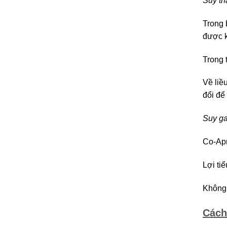
Suy th
Trong 
được k
Trong 
Về liề
đổi để
Suy g
Co-Apr
Lợi ti
Không 
Cách