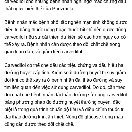
carvedilol cho những bệnh nhân nghi ngờ mắc chứng đau
thắt ngực biến thể của Prinzmetal.
Bệnh nhân mắc bệnh phổi tắc nghẽn mạn tính không được
điều trị bằng thuốc uống hoặc thuốc hít chỉ nên được dùng
carvedilol nếu sự cải thiện dự kiến ​​sẽ cao hơn nguy cơ có
thể xảy ra. Bệnh nhân cần được theo dõi chặt chẽ trong
giai đoạn đầu, và giảm liều carvedilol.
Carvedilol có thể che dấu các triệu chứng và dấu hiệu hạ
đường huyết cấp tính. Kiểm soát đường huyết bị suy giảm
đôi khi có thể xảy ra ở bệnh nhân đái tháo đường và suy
tim liên quan đến việc sử dụng carvedilol. Do đó, cần theo
dõi chặt chẽ bệnh nhân đái tháo đường sử dụng carvedilol
bằng phương pháp đo đường huyết thường xuyên, đặc
biệt là trong quá trình chuẩn độ liều và điều chỉnh thuốc trị
đái tháo đường khi cần thiết. Nồng độ glucose trong máu
cũng cần được theo dõi chặt chẽ.