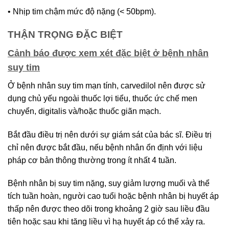
• Nhịp tim chậm mức độ nặng (< 50bpm).
THẬN TRỌNG ĐẶC BIỆT
Cảnh báo được xem xét đặc biệt ở bệnh nhân
suy tim
Ở bệnh nhân suy tim mạn tính, carvedilol nên được sử
dụng chủ yếu ngoài thuốc lợi tiểu, thuốc ức chế men
chuyển, digitalis và/hoặc thuốc giãn mạch.
Bắt đầu điều trị nên dưới sự giám sát của bác sĩ. Điều trị
chỉ nên được bắt đầu, nếu bệnh nhân ổn định với liệu
pháp cơ bản thông thường trong ít nhất 4 tuần.
Bệnh nhân bị suy tim nặng, suy giảm lượng muối và thể
tích tuần hoàn, người cao tuổi hoặc bệnh nhân bị huyết áp
thấp nên được theo dõi trong khoảng 2 giờ sau liều đầu
tiên hoặc sau khi tăng liều vì hạ huyết áp có thể xảy ra.