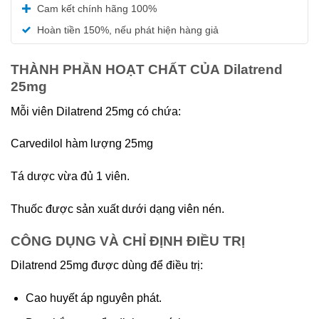
Được xếp
Cam kết chính hãng 100%
hạng
5.00
5 sao
Hoàn tiền 150%, nếu phát hiện hàng giả
THÀNH PHẦN HOẠT CHẤT CỦA Dilatrend
25mg
Mỗi viên Dilatrend 25mg có chứa:
Carvedilol hàm lượng 25mg
Tá dược vừa đủ 1 viên.
Thuốc được sản xuất dưới dạng viên nén.
CÔNG DỤNG VÀ CHỈ ĐỊNH ĐIỀU TRỊ
Dilatrend 25mg được dùng để điều trị:
Cao huyết áp nguyên phát.