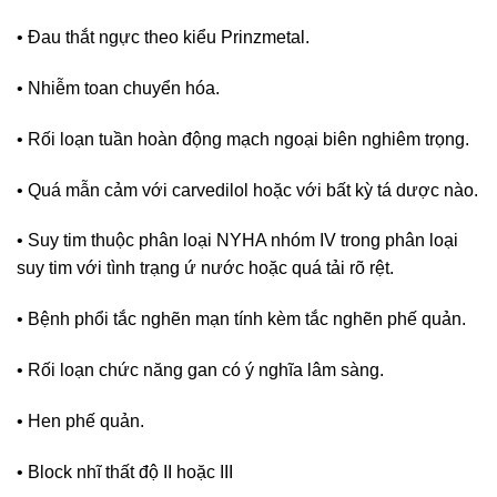
• Đau thắt ngực theo kiểu Prinzmetal.
• Nhiễm toan chuyển hóa.
• Rối loạn tuần hoàn động mạch ngoại biên nghiêm trọng.
• Quá mẫn cảm với carvedilol hoặc với bất kỳ tá dược nào.
• Suy tim thuộc phân loại NYHA nhóm IV trong phân loại
suy tim với tình trạng ứ nước hoặc quá tải rõ rệt.
• Bệnh phổi tắc nghẽn mạn tính kèm tắc nghẽn phế quản.
• Rối loạn chức năng gan có ý nghĩa lâm sàng.
• Hen phế quản.
• Block nhĩ thất độ II hoặc III