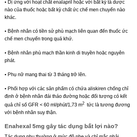
• Dị ứng với hoạt chất enalapril hoặc với bất kỳ tá dược
nào của thuốc hoặc bất kỳ chất ức chế men chuyển nào
khác.
• Bệnh nhân có tiền sử phù mạch liên quan đến thuốc ức
chế men chuyển trong quá khứ.
• Bệnh nhân phù mạch thần kinh di truyền hoặc nguyên
phát.
• Phụ nữ mang thai từ 3 tháng trở lên.
• Phối hợp với các sản phẩm có chứa aliskiren chống chỉ
định ở bệnh nhân đái tháo đường hoặc đối tượng có kết
2
quả chỉ số GFR < 60 ml/phút/1,73 m
tức là tương đương
với bệnh nhân suy thận.
Enahexal 5mg gây tác dụng bất lợi nào?
Tác dụng phụ thường ở mức độ nhẹ và chỉ mắc phải