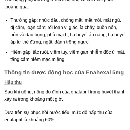
thoáng qua.
Thường gặp: nhức đầu, chóng mặt, mệt mỏi, mất ngủ,
dị cảm, loạn cảm; rối loạn vị giác, ỉa chảy, buồn nôn,
nôn và đau bụng; phù mạch, hạ huyết áp nặng, hạ huyết
áp tư thế đứng, ngất, đánh trống ngực.
Hiếm gặp: tắc ruột, viêm tụy, viêm gan nhiễm độc ứ mật,
tăng cảm niêm mạc miệng.
Thông tin dược động học của Enahexal 5mg
Hấp thu
Sau khi uống, nồng độ đỉnh của enalapril trong huyết thanh
xảy ra trong khoảng một giờ.
Dựa trên sự phục hồi nước tiểu, mức độ hấp thu của
enalapril là khoảng 60%.