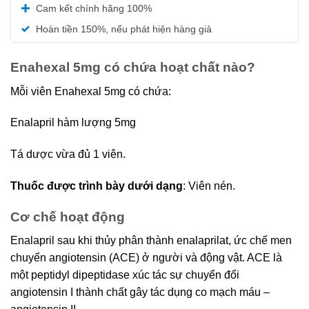
Được xếp
Cam kết chính hãng 100%
hạng
5.00
5 sao
Hoàn tiền 150%, nếu phát hiện hàng giả
Enahexal 5mg có chứa hoạt chất nào?
Mỗi viên Enahexal 5mg có chứa:
Enalapril hàm lượng 5mg
Tá dược vừa đủ 1 viên.
Thuốc được trình bày dưới dạng
: Viên nén.
Cơ chế hoạt động
Enalapril sau khi thủy phân thành enalaprilat, ức chế men
chuyển angiotensin (ACE) ở người và động vật. ACE là
một peptidyl dipeptidase xúc tác sự chuyển đổi
angiotensin I thành chất gây tác dụng co mạch máu –