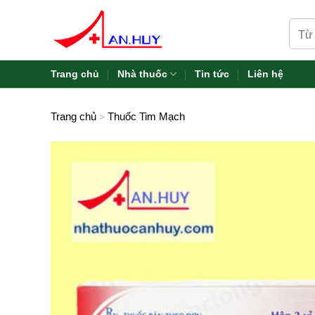
Skip
Tìm
to
kiếm:
content
Trang chủ
Nhà thuốc
Tin tức
Liên hệ
Trang chủ
Thuốc Tim Mạch
>