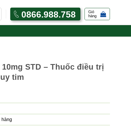
0866.988.758
Giỏ
hàng
 10mg STD – Thuốc điều trị
suy tim
 hàng