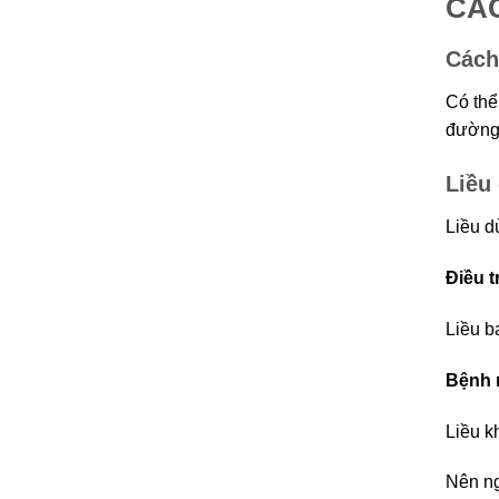
CÁ
Cách
Có thể
đường
Liều
Liều d
Điều t
Liều b
Bệnh n
Liều k
Nên ng