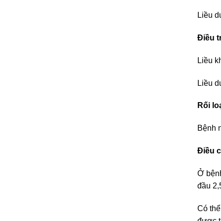
Liều d
Điều t
Liều k
Liều d
Rối lo
Bệnh n
Điều c
Ở bệnh
đầu 2,
Có thể
được t