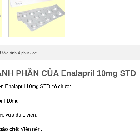
Ước tính 4 phút đọc
NH PHẦN CỦA Enalapril 10mg STD
ên Enalapril 10mg STD có chứa:
ril 10mg
c vừa đủ 1 viên.
bào chế
: Viên nén.