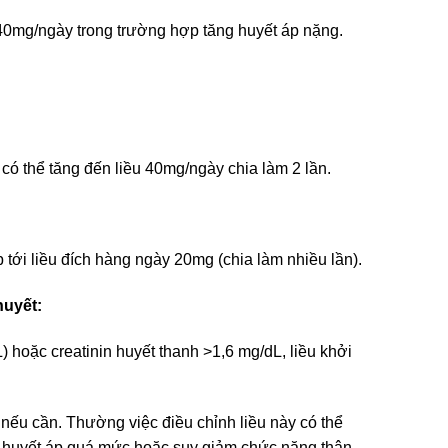
u 40mg/ngày trong trường hợp tăng huyết áp nặng.
 có thể tăng đến liều 40mg/ngày chia làm 2 lần.
tới liều đích hàng ngày 20mg (chia làm nhiều lần).
huyết:
) hoặc creatinin huyết thanh >1,6 mg/dL, liều khởi
 nếu cần. Thường việc điều chỉnh liều này có thể
ạ huyết áp quá mức hoặc suy giảm chức năng thận