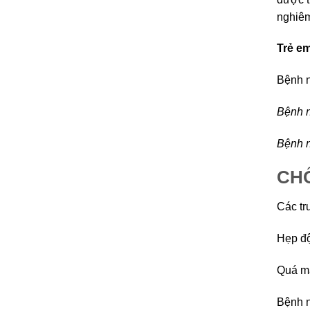
nghiêm
Trẻ em
Bệnh n
Bệnh n
Bệnh n
CHỐ
Các tr
Hẹp độ
Quá mẫ
Bệnh n