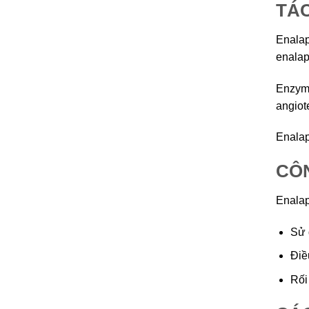
TÁ
Enalap
enalapr
Enzyme
angiote
Enalap
CÔN
Enalap
Sử 
Điề
Rối