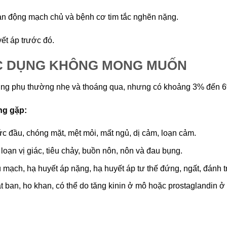
n động mạch chủ và bệnh cơ tim tắc nghẽn nặng.
ết áp trước đó.
C DỤNG KHÔNG MONG MUỐN
ng phụ thường nhẹ và thoáng qua, nhưng có khoảng 3% đến 6%
g gặp:
c đầu, chóng mặt, mệt mỏi, mất ngủ, dị cảm, loạn cảm.
 loạn vị giác, tiêu chảy, buồn nôn, nôn và đau bụng.
 mạch, hạ huyết áp nặng, hạ huyết áp tư thế đứng, ngất, đánh 
t ban, ho khan, có thể do tăng kinin ở mô hoặc prostaglandin ở 