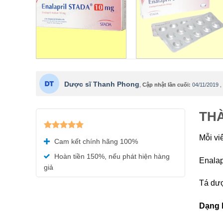
Dược sĩ Thanh Phong
,
Cập nhật lần cuối:
04/11/2019
,
THÀ
Được xếp
Mỗi vi
Cam kết chính hãng 100%
hạng
5.00
5 sao
Hoàn tiền 150%, nếu phát hiện hàng
Enalap
giả
Tá dượ
Dạng 