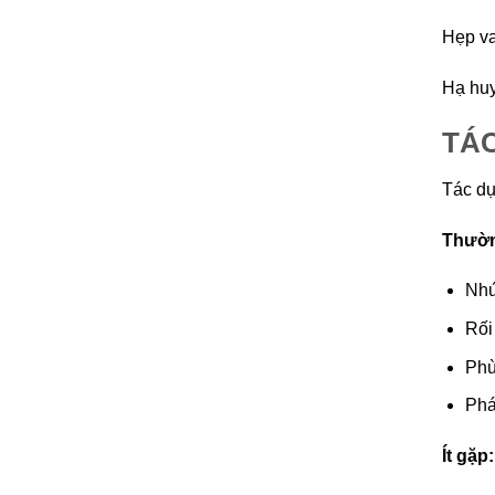
Hẹp va
Hạ huy
TÁ
Tác dụ
Thườn
Nhứ
Rối
Phù
Phá
Ít gặp: