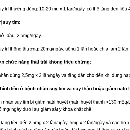
uy trì thường dùng: 10-20 mg x 1 lần/ngày, có thể tăng đến liề
rị suy tim:
hởi đầu: 2,5mg/ngày.
uy trì thông thường: 20mg/ngày, uống 1 lần hoặc chia làm 2 lần,
ạn chức năng thất trái không triệu chứng:
hân dùng 2,5mg x 2 lần/ngày và tăng dần cho đến khi dung nạp 
hỉnh liều ở bệnh nhân suy tim và suy thận hoặc giảm natri 
 nhân suy tim bị giảm natri huyết (natri huyết thanh <130 mEq/L
5 mg/ ngày dưới sự giám sát y khoa chặt chẽ.
 tăng liều đến 2,5mg x 2 lần/ngày, 5mg x 2 lần/ngày và cao hơn
iến hành cách quãng 4 ngày hoặc dài hơn nếu không xảy ra h