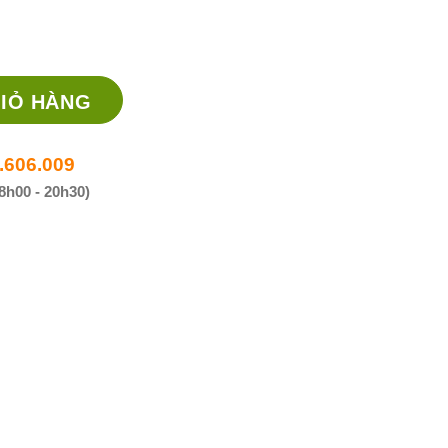
uốc điều trị tăng huyết áp, suy tim số lượng
IỎ HÀNG
.606.009
8h00 - 20h30)