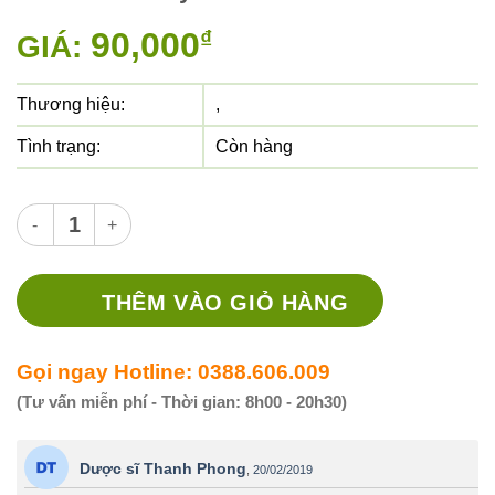
90,000
₫
GIÁ:
Thương hiệu:
,
Tình trạng:
Còn hàng
Thuốc eurotracon thuốc gì? chữa trị bệnh gì? giá thuốc tạ
THÊM VÀO GIỎ HÀNG
Gọi ngay Hotline: 0388.606.009
(Tư vấn miễn phí - Thời gian: 8h00 - 20h30)
Dược sĩ Thanh Phong
,
20/02/2019