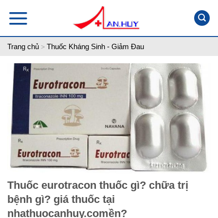
Skip
to
content
Trang chủ
Thuốc Kháng Sinh - Giảm Đau
>
Thuốc eurotracon thuốc gì? chữa trị
bệnh gì? giá thuốc tại
nhathuocanhuy.comền?