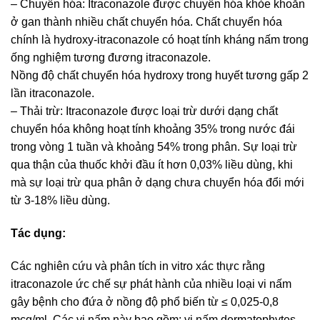
– Chuyển hóa: Itraconazole được chuyển hóa khỏe khoắn
ở gan thành nhiều chất chuyển hóa. Chất chuyển hóa
chính là hydroxy-itraconazole có hoạt tính kháng nấm trong
ống nghiệm tương đương itraconazole.
Nồng độ chất chuyển hóa hydroxy trong huyết tương gấp 2
lần itraconazole.
– Thải trừ: Itraconazole được loại trừ dưới dạng chất
chuyển hóa không hoạt tính khoảng 35% trong nước đái
trong vòng 1 tuần và khoảng 54% trong phân. Sự loại trừ
qua thận của thuốc khởi đầu ít hơn 0,03% liều dùng, khi
mà sự loại trừ qua phân ở dạng chưa chuyển hóa đổi mới
từ 3-18% liều dùng.
Tác dụng:
Các nghiên cứu và phân tích in vitro xác thực rằng
itraconazole ức chế sự phát hành của nhiều loại vi nấm
gây bệnh cho đứa ở nồng độ phổ biến từ ≤ 0,025-0,8
mcg/ml. Các vi nấm này bao gồm: vi nấm dermatophytes