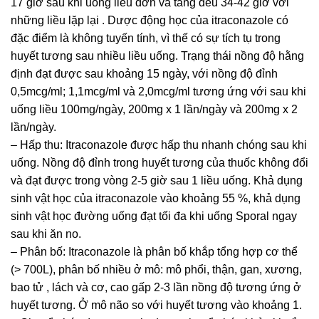
17 giờ sau khi uống liều đơn và tăng đều 34-42 giờ với
những liều lặp lại . Dược động học của itraconazole có
đặc điểm là không tuyến tính, vì thế có sự tích tụ trong
huyết tương sau nhiều liều uống. Trạng thái nồng độ hằng
định đạt được sau khoảng 15 ngày, với nồng độ đỉnh
0,5mcg/ml; 1,1mcg/ml và 2,0mcg/ml tương ứng với sau khi
uống liều 100mg/ngày, 200mg x 1 lần/ngày và 200mg x 2
lần/ngày.
– Hấp thu: Itraconazole được hấp thu nhanh chóng sau khi
uống. Nồng độ đỉnh trong huyết tương của thuốc không đổi
và đạt được trong vòng 2-5 giờ sau 1 liều uống. Khả dụng
sinh vật học của itraconazole vào khoảng 55 %, khả dụng
sinh vật học đường uống đạt tối đa khi uống Sporal ngay
sau khi ăn no.
– Phân bố: Itraconazole là phân bố khắp tổng hợp cơ thể
(> 700L), phân bố nhiều ở mô: mô phổi, thận, gan, xương,
bao tử , lách và cơ, cao gấp 2-3 lần nồng độ tương ứng ở
huyết tương. Ở mô não so với huyết tương vào khoảng 1.