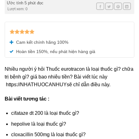
Ước tính 5 phút đọc
Lượt xem: 0
Được xếp
Cam kết chính hãng 100%
hạng
5.00
5 sao
Hoàn tiền 150%, nếu phát hiện hàng giả
Nhiều người ý hỏi Thuốc eurotracon là loại thuốc gì? chữa
trị bệnh gì? giá bao nhiêu tiền? Bài viết lúc này
https://NHATHUOCANHUYsẽ chỉ dẫn điều này.
Bài viết tương tác :
cifataze dt 200 là loại thuốc gì?
hepolive là loại thuốc gì?
cloxacillin 500mg là loại thuốc gì?