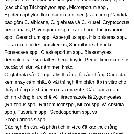
(các chủng Trichophyton spp., Microsporum spp.,
Epidermophyton floccosum) nấm men (các chủng Candida
bao gồm C. albicans, C. glabrata và C. krusei, Cryptococus
neoformans, Pityrosporum spp., các chủng Trichosporon
spp., Geotrichum spp., Aspergillus spp., Histoplasma spp.,
Paracoccidioides brasiliensis, Sporothrix schenekii,
Fonsecaea spp., Claslosporium spp., Blastomyces
dermatitidis, Pseudallescheria boydii, Penicillium marneffei
và các vi nấm và nấm men khác.
C. glabrata và C. tropicalis thường là các chủng Candida
kém nhạy cảm nhất, ở vài thí nghiệm phân lập in vitro cho
thấy chúng đề kháng với itraconazole. Các loại vi nấm
chính không bị ức chế với itraconazole là Zygomycetes
(Rhizopus spp., Rhizomucor spp., Mucor spp. và Absidia
spp.), Fusarium spp., Scedosporium spp. và
Scopulariopsis spp.
Các nghiên cứu và phân tích in vitro đã xác thực rằng