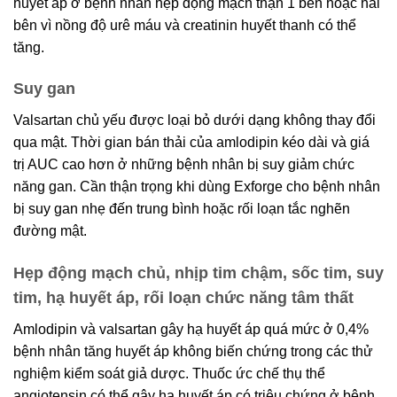
huyết áp ở bệnh nhân hẹp động mạch thận 1 bên hoặc hai
bên vì nồng độ urê máu và creatinin huyết thanh có thể
tăng.
Suy gan
Valsartan chủ yếu được loại bỏ dưới dạng không thay đổi
qua mật. Thời gian bán thải của amlodipin kéo dài và giá
trị AUC cao hơn ở những bệnh nhân bị suy giảm chức
năng gan. Cần thận trọng khi dùng Exforge cho bệnh nhân
bị suy gan nhẹ đến trung bình hoặc rối loạn tắc nghẽn
đường mật.
Hẹp động mạch chủ, nhịp tim chậm, sốc tim, suy
tim, hạ huyết áp, rối loạn chức năng tâm thất
Amlodipin và valsartan gây hạ huyết áp quá mức ở 0,4%
bệnh nhân tăng huyết áp không biến chứng trong các thử
nghiệm kiểm soát giả dược. Thuốc ức chế thụ thể
angiotensin có thể gây hạ huyết áp có triệu chứng ở bệnh