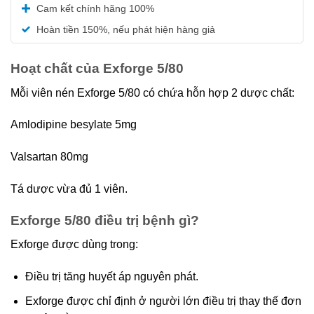
Được xếp
Cam kết chính hãng 100%
hạng
5.00
5 sao
Hoàn tiền 150%, nếu phát hiện hàng giả
Hoạt chất của Exforge 5/80
Mỗi viên nén Exforge 5/80 có chứa hỗn hợp 2 dược chất:
Amlodipine besylate 5mg
Valsartan 80mg
Tá dược vừa đủ 1 viên.
Exforge 5/80 điều trị bệnh gì?
Exforge được dùng trong:
Điều trị tăng huyết áp nguyên phát.
Exforge được chỉ định ở người lớn điều trị thay thế đơn