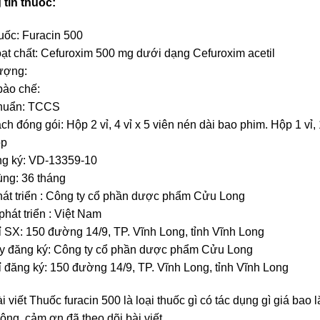
tin thuốc:
uốc: Furacin 500
ạt chất: Cefuroxim 500 mg dưới dạng Cefuroxim acetil
ượng:
ào chế:
chuẩn: TCCS
ch đóng gói: Hộp 2 vỉ, 4 vỉ x 5 viên nén dài bao phim. Hộp 1 vỉ
ộp
g ký: VD-13359-10
ng: 36 tháng
át triển : Công ty cổ phần dược phẩm Cửu Long
hát triển : Việt Nam
ỉ SX: 150 đường 14/9, TP. Vĩnh Long, tỉnh Vĩnh Long
y đăng ký: Công ty cổ phần dược phẩm Cửu Long
ỉ đăng ký: 150 đường 14/9, TP. Vĩnh Long, tỉnh Vĩnh Long
i viết Thuốc furacin 500 là loại thuốc gì có tác dụng gì giá bao l
ông, cảm ơn đã theo dõi bài viết.