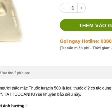
Thuốc furacin 500 thuốc gì? 
THÊM VÀO G
Gọi ngay Hotline: 0388
(Tư vấn miễn phí - Thời gian: 
Ước tính 2 phút đọc
,
người thắc mắc Thuốc furacin 500 là loại thuốc gì? có tác dụng g
//NHATHUOCANHUYsẽ khuyên bảo điều này.
iết ảnh hưởng :