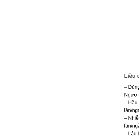
Liều 
– Dùng
Người 
– Hầu 
lần/ng
– Nhiễ
lần/ng
– Lậu 