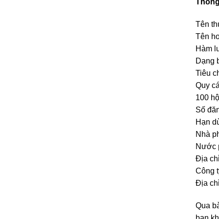
Thông 
Tên th
Tên ho
Hàm l
Dạng b
Tiêu 
Quy cá
100 h
Số đăn
Hạn dù
Nhà ph
Nước p
Địa ch
Công t
Địa ch
Qua bà
bạn kh