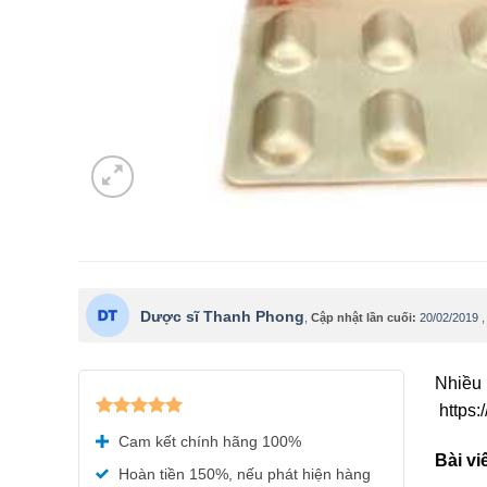
Dược sĩ Thanh Phong
,
Cập nhật lần cuối:
20/02/2019
Nhiều 
https:
Được xếp
Cam kết chính hãng 100%
hạng
5.00
Bài v
5 sao
Hoàn tiền 150%, nếu phát hiện hàng