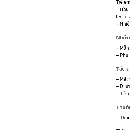
Trẻ em
– Hầu 
lên bị
– Nhiễ
Nhữn
– Mẫn 
– Phụ 
Tác d
– Mệt 
– Dị ư
– Tiêu 
Thuố
– Thuố