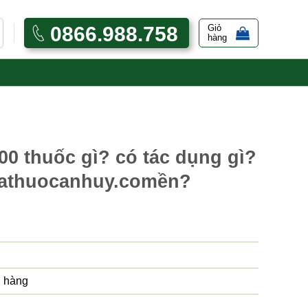
0866.988.758
Giỏ
hàng
0 thuốc gì? có tác dụng gì?
hathuocanhuy.comền?
 hàng