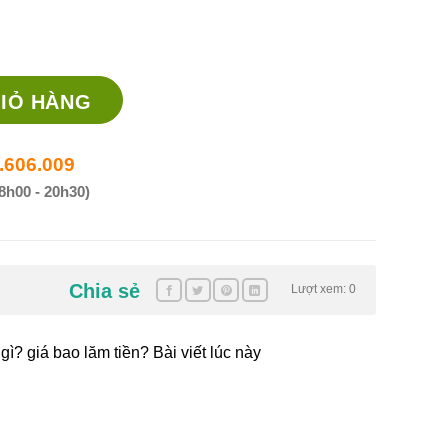
có tác dụng gì? giá thuốc tại nhathuocanhuy.comền? số lượng
IỎ HÀNG
.606.009
8h00 - 20h30)
Chia sẻ
Lượt xem: 0
ì? giá bao lăm tiền? Bài viết lúc này