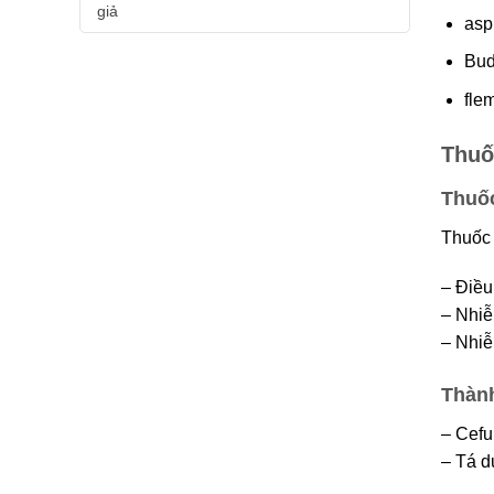
giả
asp
Bud
flem
Thuố
Thuốc
Thuốc 
– Điều
– Nhiê
– Nhiễ
Thành
– Cef
– Tá d