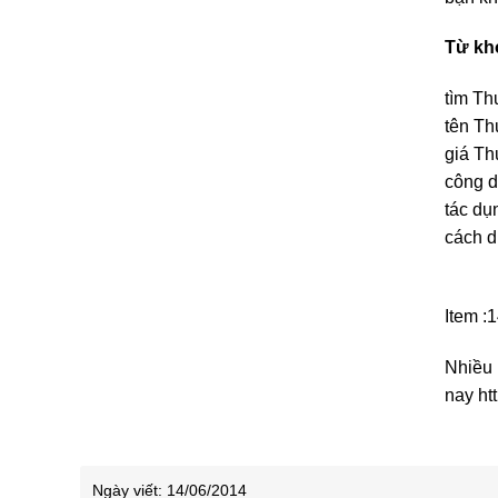
Từ kh
tìm Th
tên Th
giá Th
công d
tác du
cách 
Item :
Nhiều 
nay htt
Ngày viết:
14/06/2014