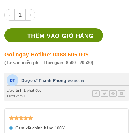
Thuốc Ganusa 30ml số lượng
THÊM VÀO GIỎ HÀNG
Gọi ngay Hotline: 0388.606.009
(Tư vấn miễn phí - Thời gian: 8h00 - 20h30)
Dược sĩ Thanh Phong
,
06/05/2019
Ước tính 1 phút đọc
Lượt xem: 0
Được xếp
Cam kết chính hãng 100%
hạng
5.00