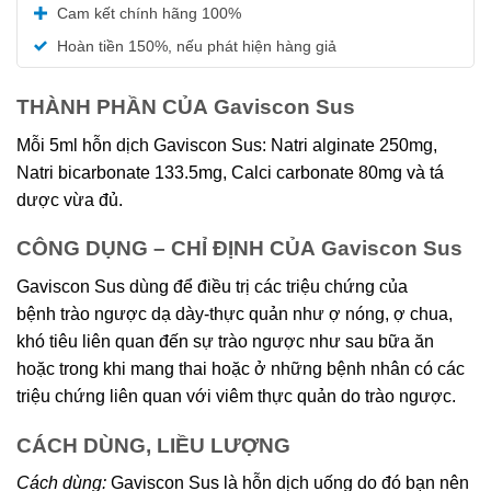
Được xếp
Cam kết chính hãng 100%
hạng
5.00
5 sao
Hoàn tiền 150%, nếu phát hiện hàng giả
THÀNH PHẦN CỦA Gaviscon Sus
Mỗi 5ml hỗn dịch Gaviscon Sus: Natri alginate 250mg,
Natri bicarbonate 133.5mg, Calci carbonate 80mg và tá
dược vừa đủ.
CÔNG DỤNG – CHỈ ĐỊNH CỦA Gaviscon Sus
Gaviscon Sus dùng để điều trị các triệu chứng của
bệnh trào ngược dạ dày-thực quản như ợ nóng, ợ chua,
khó tiêu liên quan đến sự trào ngược như sau bữa ăn
hoặc trong khi mang thai hoặc ở những bệnh nhân có các
triệu chứng liên quan với viêm thực quản do trào ngược.
CÁCH DÙNG, LIỀU LƯỢNG
Cách dùng:
Gaviscon Sus là hỗn dịch uống do đó bạn nên