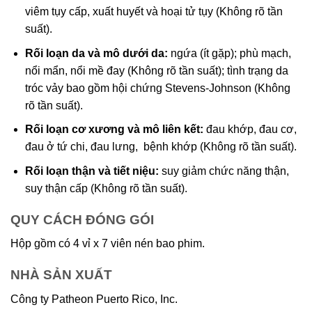
viêm tụy cấp, xuất huyết và hoại tử tụy (Không rõ tần
suất).
Rối loạn da và mô dưới da:
ngứa (ít gặp); phù mạch,
nổi mẩn, nổi mề đay (Không rõ tần suất); tình trạng da
tróc vảy bao gồm hội chứng Stevens-Johnson (Không
rõ tần suất).
Rối loạn cơ xương và mô liên kết:
đau khớp, đau cơ,
đau ở tứ chi, đau lưng, bệnh khớp (Không rõ tần suất).
Rối loạn thận và tiết niệu:
suy giảm chức năng thận,
suy thận cấp (Không rõ tần suất).
QUY CÁCH ĐÓNG GÓI
Hộp gồm có 4 vỉ x 7 viên nén bao phim.
NHÀ SẢN XUẤT
Công ty Patheon Puerto Rico, Inc.