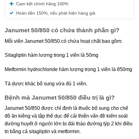
Được xếp
Cam kết chính hãng 100%
hạng
5.00
5 sao
Hoàn tiền 150%, nếu phát hiện hàng giả
Janumet 50/850 có chứa thành phần gì?
Mỗi viên Janumet 50/850 có chứa hoạt chất bao gồm:
Sitagliptin hàm lượng trong 1 viên là 50mg
Metformin hydrochloride hàm lượng trong 1 viên là 850mg
Tá dược khác bổ sung vừa đủ 1 viên.
Bệnh mà Janumet 50/850 điều trị là gì?
Janumet 50/850 được chỉ định là thuốc bổ sung cho chế
độ ăn kiêng và tập thể dục để cải thiện vấn đề kiểm soát
đường huyết ở người lớn bị đái tháo đường týp 2 khi điều
trị bằng cả sitagliptin và metformin.