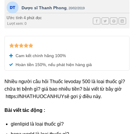
Dược sĩ Thanh Phong
,
20/02/2019
Ước tính 4 phút đọc
Lượt xem: 0
Được xếp
Cam kết chính hãng 100%
hạng
5.00
5 sao
Hoàn tiền 150%, nếu phát hiện hàng giả
Nhiều người câu hỏi Thuốc levoday 500 là loại thuốc gì?
chữa trị bệnh gì? giá bao nhiêu tiền? bài viết từ bây giờ
https://NHATHUOCANHUYsẽ gợi ý điều này.
Bài viết tác động :
glenlipid là loại thuốc gì?