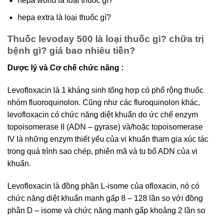
hepa world là loại thuốc gì?
hepa extra là loại thuốc gì?
Thuốc levoday 500 là loại thuốc gì? chữa trị
bệnh gì? giá bao nhiêu tiền?
Dược lý và Cơ chế chức năng :
Levofloxacin là 1 kháng sinh tổng hợp có phổ rộng thuốc
nhóm fluoroquinolon. Cũng như các fluroquinolon khác,
levofloxacin có chức năng diệt khuẩn do ức chế enzym
topoisomerase II (ADN – gyrase) và/hoặc topoisomerase
IV là những enzym thiết yếu của vi khuẩn tham gia xúc tác
trong quá trình sao chép, phiên mã và tu bổ ADN của vi
khuẩn.
Levofloxacin là đồng phần L-isome của ofloxacin, nó có
chức năng diệt khuẩn mạnh gấp 8 – 128 lần so với đồng
phân D – isome và chức năng mạnh gấp khoảng 2 lần so