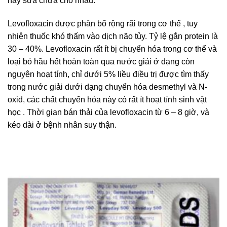
này sửa chữa cho nhau.
Levofloxacin được phân bố rộng rãi trong cơ thể , tuy
nhiên thuốc khó thấm vào dịch não tủy. Tỷ lệ gắn protein là
30 – 40%. Levofloxacin rất ít bị chuyển hóa trong cơ thể và
loại bỏ hầu hết hoàn toàn qua nước giải ở dạng còn
nguyên hoạt tính, chỉ dưới 5% liều điều trị được tìm thấy
trong nước giải dưới dạng chuyển hóa desmethyl và N-
oxid, các chất chuyển hóa này có rất ít hoạt tính sinh vật
học . Thời gian bán thải của levofloxacin từ 6 – 8 giờ, và
kéo dài ở bệnh nhân suy thận.