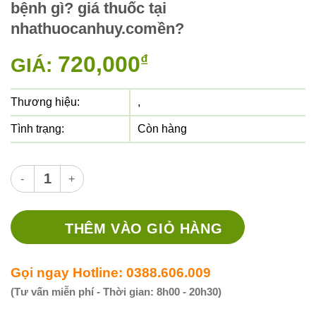
bệnh gì? giá thuốc tại
nhathuocanhuy.comền?
720,000
₫
GIÁ:
Thương hiệu:
,
Tình trạng:
Còn hàng
Thuốc levoday 500 thuốc gì? chữa trị bệnh gì? giá thuốc t
THÊM VÀO GIỎ HÀNG
Gọi ngay Hotline: 0388.606.009
(Tư vấn miễn phí - Thời gian: 8h00 - 20h30)