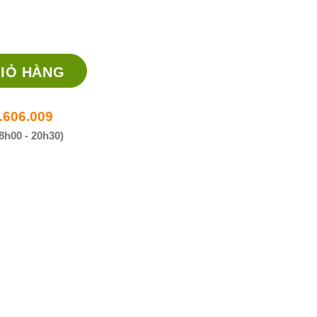
iều trị mỡ máu số lượng
IỎ HÀNG
.606.009
8h00 - 20h30)