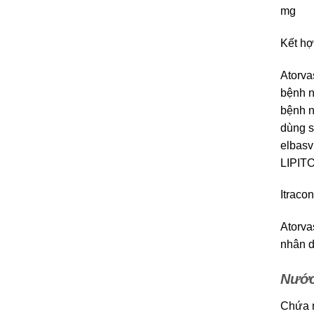
mg
Kết hợ
Atorva
bệnh n
bệnh n
dùng s
elbasv
LIPITO
Itraco
Atorva
nhân d
Nước
Chứa m