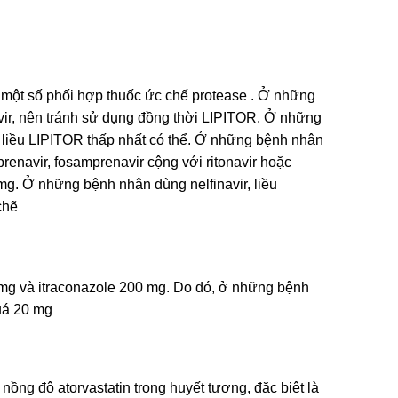
 một số phối hợp thuốc ức chế protease . Ở những
asvir, nên tránh sử dụng đồng thời LIPITOR. Ở những
g liều LIPITOR thấp nhất có thể. Ở những bệnh nhân
prenavir, fosamprenavir cộng với ritonavir hoặc
mg. Ở những bệnh nhân dùng nelfinavir, liều
chẽ
 mg và itraconazole 200 mg. Do đó, ở những bệnh
uá 20 mg
ng độ atorvastatin trong huyết tương, đặc biệt là