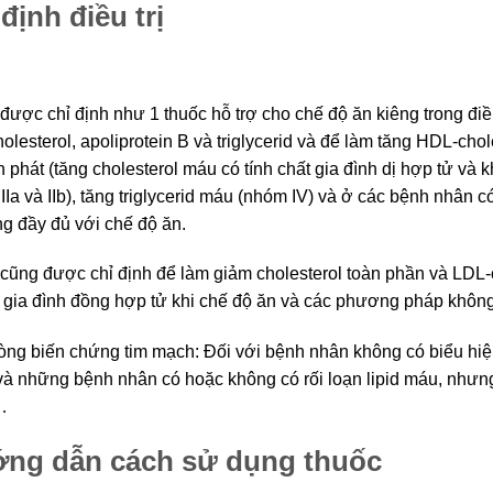
định điều trị
r được chỉ định như 1 thuốc hỗ trợ cho chế độ ăn kiêng trong điề
olesterol, apoliprotein B và triglycerid và để làm tăng HDL-cho
 phát (tăng cholesterol máu có tính chất gia đình dị hợp tử và k
IIa và IIb), tăng triglycerid máu (nhóm IV) và ở các bệnh nhân c
g đầy đủ với chế độ ăn.
r cũng được chỉ định để làm giảm cholesterol toàn phần và LDL
h gia đình đồng hợp tử khi chế độ ăn và các phương pháp khôn
ng biến chứng tim mạch: Đối với bệnh nhân không có biểu hiện 
và những bệnh nhân có hoặc không có rối loạn lipid máu, như
…
ng dẫn cách sử dụng thuốc