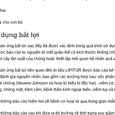
hai
ỳ cho con bú
 dụng bất lợi
ản ứng bất lợi sau đây đã được xác định trong quá trình sử d
ợc báo cáo tự nguyện từ một quần thể có kích thước không chắ
in cậy tần suất của chúng hoặc thiết lập mối quan hệ nhân quả 
ản ứng bất lợi liên quan đến trị liệu LIPITOR được báo cáo kể từ
 đánh giá nguyên nhân, bao gồm các trường hợp sau: sốc phản 
ội chứng Stevens-Johnson và hoại tử biểu bì độc hại) , viêm cơ
g, chóng mặt, trầm cảm, bệnh thần kinh ngoại biên, viêm tụy và 
những báo cáo hiếm hoi về bệnh cơ hoại tử qua trung gian miễn 
những báo cáo sau khi đưa ra thị trường về tình trạng suy giảm n