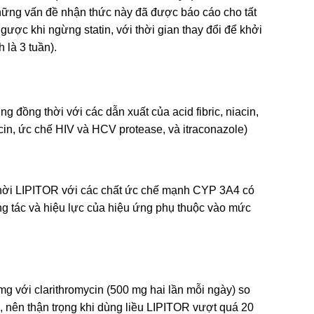
 Những vấn đề nhận thức này đã được báo cáo cho tất
gược khi ngừng statin, với thời gian thay đổi để khởi
 là 3 tuần).
g đồng thời với các dẫn xuất của acid fibric, niacin,
cin, ức chế HIV và HCV protease, và itraconazole)
hời LIPITOR với các chất ức chế mạnh CYP 3A4 có
ng tác và hiệu lực của hiệu ứng phụ thuộc vào mức
g với clarithromycin (500 mg hai lần mỗi ngày) so
 nên thận trọng khi dùng liều LIPITOR vượt quá 20