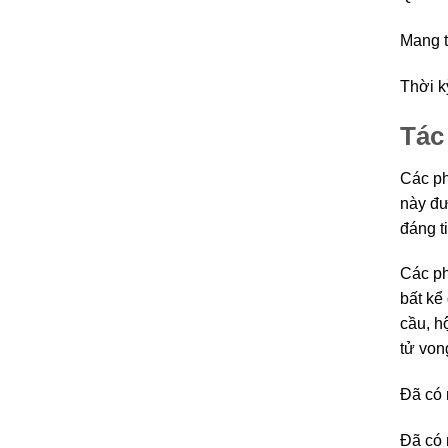
Mang t
Thời k
Tác
Các ph
này đư
đáng t
Các ph
bất kể
cầu, h
tử von
Đã có 
Đã có 