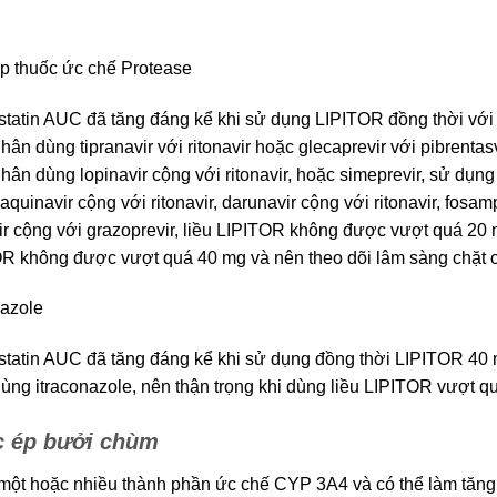
p thuốc ức chế Protease
statin AUC đã tăng đáng kể khi sử dụng LIPITOR đồng thời với
hân dùng tipranavir với ritonavir hoặc glecaprevir với pibrent
hân dùng lopinavir cộng với ritonavir, hoặc simeprevir, sử dụn
aquinavir cộng với ritonavir, darunavir cộng với ritonavir, fosam
ir cộng với grazoprevir, liều LIPITOR không được vượt quá 20 
R không được vượt quá 40 mg và nên theo dõi lâm sàng chặt 
nazole
statin AUC đã tăng đáng kể khi sử dụng đồng thời LIPITOR 40
ùng itraconazole, nên thận trọng khi dùng liều LIPITOR vượt q
 ép bưởi chùm
ột hoặc nhiều thành phần ức chế CYP 3A4 và có thể làm tăng nồ