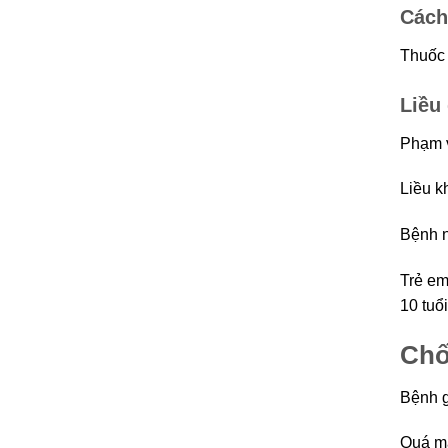
Cách
Thuốc 
Liều
Phạm v
Liều k
Bệnh n
Trẻ em
10 tuổi
Chố
Bệnh g
Quá mẫ