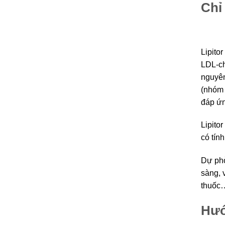
Chỉ 
Lipito
LDL-ch
nguyên
(nhóm 
đáp ứn
Lipito
có tín
Dự phò
sàng, 
thuốc
Hướ