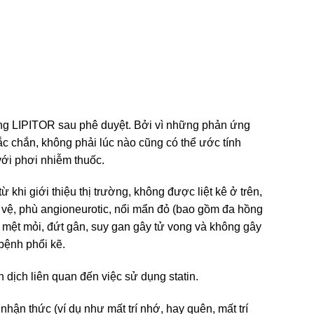
ụng LIPITOR sau phê duyệt. Bởi vì những phản ứng
c chắn, không phải lúc nào cũng có thể ước tính
với phơi nhiễm thuốc.
 khi giới thiệu thị trường, không được liệt kê ở trên,
vệ, phù angioneurotic, nổi mẩn đỏ (bao gồm đa hồng
, mệt mỏi, đứt gân, suy gan gây tử vong và không gây
bệnh phổi kẽ.
dịch liên quan đến việc sử dụng statin.
hận thức (ví dụ như mất trí nhớ, hay quên, mất trí