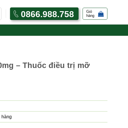
0866.988.758
Giỏ
hàng
0mg – Thuốc điều trị mỡ
 hàng