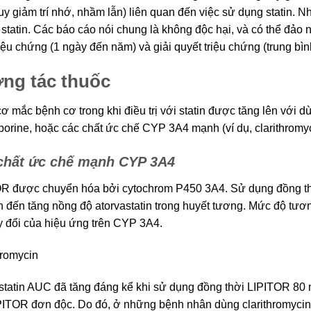
uy giảm trí nhớ, nhầm lẫn) liên quan đến việc sử dụng statin.
 statin. Các báo cáo nói chung là không độc hại, và có thể đảo n
riệu chứng (1 ngày đến năm) và giải quyết triệu chứng (trung bình
ng tác thuốc
ơ mắc bệnh cơ trong khi điều trị với statin được tăng lên với dùn
porine, hoặc các chất ức chế CYP 3A4 mạnh (ví dụ, clarithromy
chất ức chế mạnh CYP 3A4
R được chuyển hóa bởi cytochrom P450 3A4. Sử dụng đồng t
n đến tăng nồng độ atorvastatin trong huyết tương. Mức độ tươ
y đổi của hiệu ứng trên CYP 3A4.
hromycin
statin AUC đã tăng đáng kể khi sử dụng đồng thời LIPITOR 80 m
PITOR đơn độc. Do đó, ở những bệnh nhân dùng clarithromycin,