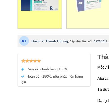
Dược sĩ Thanh Phong
,
Cập nhật lần cuối:
03/05/2019
Thà
Được xếp
Một vi
Cam kết chính hãng 100%
hạng
5.00
5 sao
Hoàn tiền 150%, nếu phát hiện hàng
Atorva
giả
Tá dượ
Dạng t