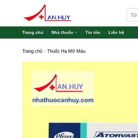
Skip
Tìm
to
kiếm:
content
Trang chủ
Nhà thuốc
Tin tức
Liên hệ
Trang chủ
Thuốc Hạ Mỡ Máu
>