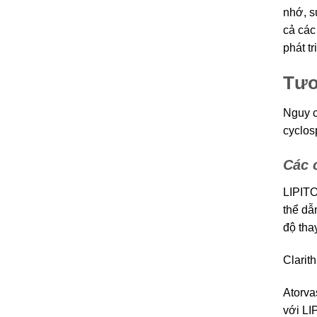
nhớ, s
cả các
phát t
Tươ
Nguy c
cyclos
Các 
LIPITO
thể dẫ
độ tha
Clarit
Atorva
với LI