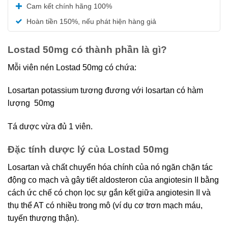
Được xếp
Cam kết chính hãng 100%
hạng
5.00
5 sao
Hoàn tiền 150%, nếu phát hiện hàng giả
Lostad 50mg có thành phần là gì?
Mỗi viên nén Lostad 50mg có chứa:
Losartan potassium tương đương với losartan có hàm
lượng 50mg
Tá dược vừa đủ 1 viên.
Đặc tính dược lý của Lostad 50mg
Losartan và chất chuyển hóa chính của nó ngăn chặn tác
động co mạch và gây tiết aldosteron của angiotesin II bằng
cách ức chế có chọn lọc sự gắn kết giữa angiotesin II và
thụ thể AT có nhiều trong mô (ví dụ cơ trơn mạch máu,
tuyến thượng thận).