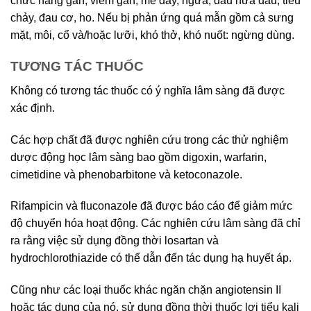
chức năng gan, viêm gan, mề đay, ngứa, đau nửa đầu, tiêu
chảy, đau cơ, ho. Nếu bị phản ứng quá mẫn gồm cả sưng
mặt, môi, cổ và/hoặc lưỡi, khó thở, khó nuốt: ngừng dùng.
TƯƠNG TÁC THUỐC
Không có tương tác thuốc có ý nghĩa lâm sàng đã được
xác định.
Các hợp chất đã được nghiên cứu trong các thử nghiệm
dược động học lâm sàng bao gồm digoxin, warfarin,
cimetidine và phenobarbitone và ketoconazole.
Rifampicin và fluconazole đã được báo cáo để giảm mức
độ chuyển hóa hoạt động. Các nghiên cứu lâm sàng đã chỉ
ra rằng việc sử dụng đồng thời losartan và
hydrochlorothiazide có thể dẫn đến tác dụng hạ huyết áp.
Cũng như các loại thuốc khác ngăn chặn angiotensin II
hoặc tác dụng của nó, sử dụng đồng thời thuốc lợi tiểu kali