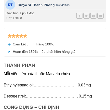
Dược sĩ Thanh Phong
,
02/04/2019
Ước tính 1 phút đọc
Lượt xem: 0
Được xếp
Cam kết chính hãng 100%
hạng
5.00
5 sao
Hoàn tiền 150%, nếu phát hiện hàng giả
THÀNH PHẦN
Mỗi viên nén của thuốc Marvelo chứa
Ethyinylestradiol:…………………………… 0.03mg
Desogestrel:…………………………………. 0.15mg
CÔNG DỤNG – CHỈ ĐỊNH