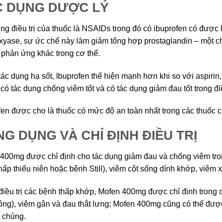
C DỤNG DƯỢC LÝ
ng điều trị của thuốc là NSAIDs trong đó có ibuprofen có được
xyase, sự ức chế này làm giảm tổng hợp prostaglandin – một c
 phản ứng khác trong cơ thể.
tác dụng hạ sốt, Ibuprofen thể hiện mạnh hơn khi so với aspiri
có tác dụng chống viêm tốt và có tác dụng giảm đau tốt trong điề
fen được cho là thuốc có mức độ an toàn nhất trong các thuốc 
G DỤNG VÀ CHỈ ĐỊNH ĐIỀU TRỊ
400mg được chỉ định cho tác dụng giảm đau và chống viêm tro
hấp thiếu niên hoặc bệnh Still), viêm cột sống dính khớp, viê
điều trị các bệnh thấp khớp, Mofen 400mg được chỉ định trong 
ông), viêm gân và đau thắt lưng; Mofen 400mg cũng có thể đ
 chủng.