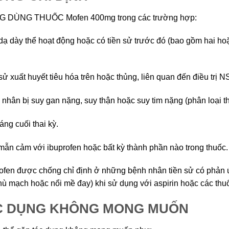
 DÙNG THUỐC Mofen 400mg trong các trường hợp:
 dạ dày thể hoạt động hoặc có tiền sử trước đó (bao gồm hai h
 sử xuất huyết tiêu hóa trên hoặc thủng, liên quan đến điều trị 
 nhân bị suy gan nặng, suy thận hoặc suy tim nặng (phân loại
áng cuối thai kỳ.
mẫn cảm với ibuprofen hoặc bất kỳ thành phần nào trong thuốc.
rofen được chống chỉ định ở những bệnh nhân tiền sử có phả
hù mạch hoặc nổi mề đay) khi sử dụng với aspirin hoặc các thu
C DỤNG KHÔNG MONG MUỐN