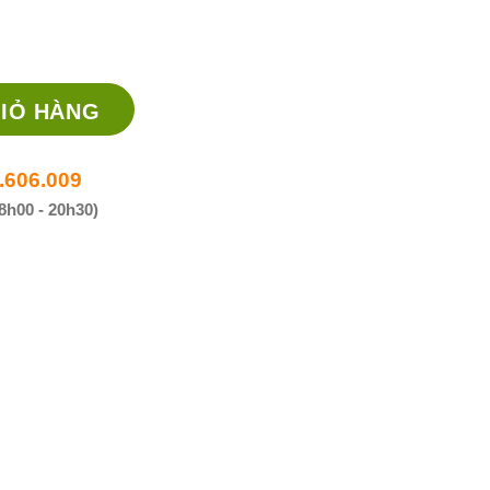
ạ sốt, giảm đau, chống viêm số lượng
IỎ HÀNG
.606.009
8h00 - 20h30)