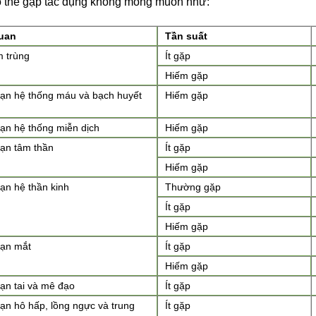
 thể gặp tác dụng không mong muốn như:
uan
Tần suất
 trùng
Ít gặp
Hiếm gặp
oạn hệ thống máu và bạch huyết
Hiếm gặp
oạn hệ thống miễn dịch
Hiếm gặp
oạn tâm thần
Ít gặp
Hiếm gặp
oạn hệ thần kinh
Thường gặp
Ít gặp
Hiếm gặp
oạn mắt
Ít gặp
Hiếm gặp
oạn tai và mê đạo
Ít gặp
oạn hô hấp, lồng ngực và trung
Ít gặp