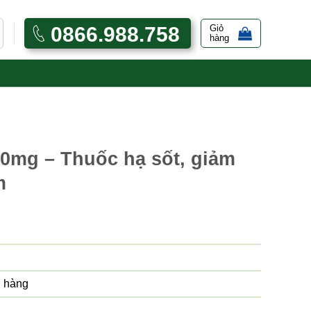
0866.988.758
Giỏ
hàng
0mg – Thuốc hạ sốt, giảm
m
 hàng