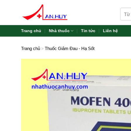
Skip
Tìm
to
kiếm:
content
Trang chủ
Nhà thuốc
Tin tức
Liên hệ
Trang chủ
Thuốc Giảm Đau - Hạ Sốt
>