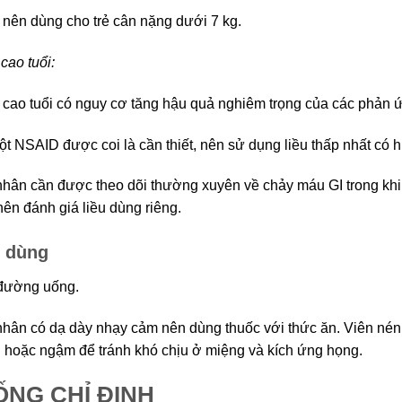
nên dùng cho trẻ cân nặng dưới 7 kg.
cao tuổi:
cao tuổi có nguy cơ tăng hậu quả nghiêm trọng của các phản ứn
t NSAID được coi là cần thiết, nên sử dụng liều thấp nhất có hi
hân cần được theo dõi thường xuyên về chảy máu GI trong khi 
nên đánh giá liều dùng riêng.
 dùng
đường uống.
hân có dạ dày nhạy cảm nên dùng thuốc với thức ăn. Viên nén
 hoặc ngậm để tránh khó chịu ở miệng và kích ứng họng.
NG CHỈ ĐỊNH