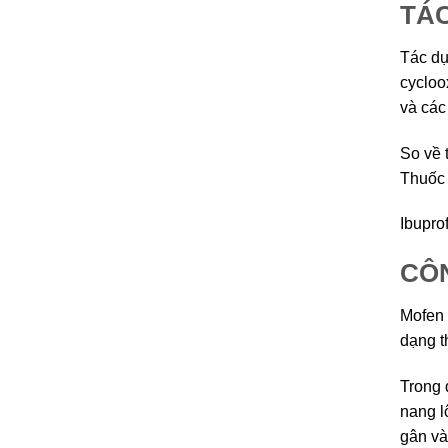
TÁ
Tác dụ
cycloo
và các
So về 
Thuốc 
Ibupro
CÔN
Mofen 
dạng t
Trong 
nang l
gân và