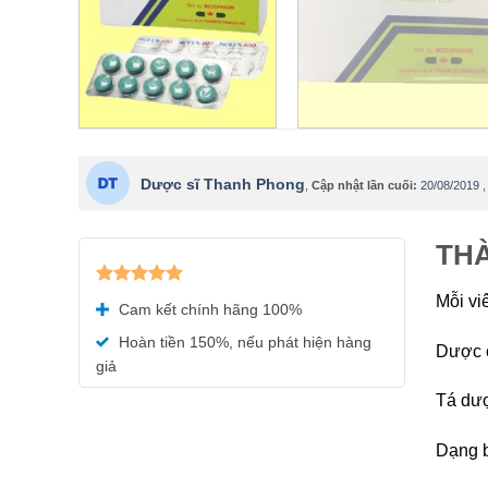
Dược sĩ Thanh Phong
,
Cập nhật lần cuối:
20/08/2019
THÀ
Được xếp
Mỗi vi
Cam kết chính hãng 100%
hạng
5.00
5 sao
Hoàn tiền 150%, nếu phát hiện hàng
Dược c
giả
Tá dượ
Dạng b