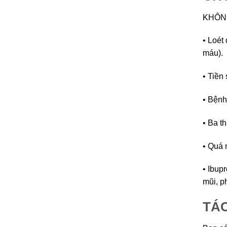
KHÔNG
• Loét
máu).
• Tiền
• Bệnh
• Ba th
• Quá 
• Ibup
mũi, p
TÁ