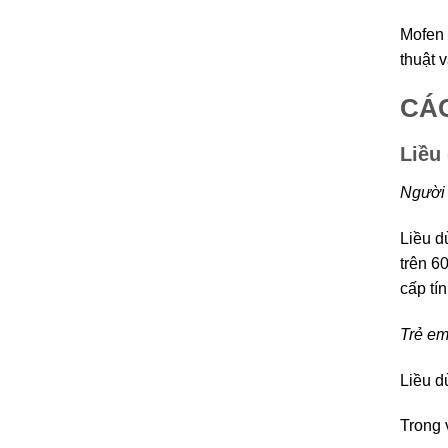
Mofen 
thuật 
CÁC
Liều
Người 
Liều d
trên 6
cấp tí
Trẻ em
Liều d
Trong 