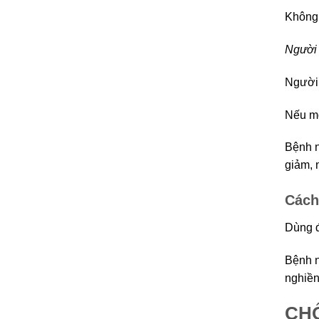
Không 
Người 
Người 
Nếu mộ
Bệnh n
giảm, 
Cách
Dùng 
Bệnh n
nghiền
CHỐ