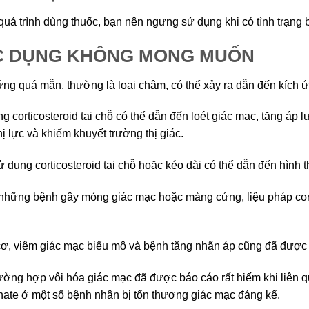
quá trình dùng thuốc, bạn nên ngưng sử dụng khi có tình trạng 
C DỤNG KHÔNG MONG MUỐN
ng quá mẫn, thường là loại chậm, có thể xảy ra dẫn đến kích ứ
g corticosteroid tại chỗ có thể dẫn đến loét giác mạc, tăng áp l
hị lực và khiếm khuyết trường thị giác.
ử dụng corticosteroid tại chỗ hoặc kéo dài có thể dẫn đến hình 
những bệnh gây mỏng giác mạc hoặc màng cứng, liệu pháp cort
ơ, viêm giác mạc biểu mô và bệnh tăng nhãn áp cũng đã được b
ường hợp vôi hóa giác mạc đã được báo cáo rất hiếm khi liên 
ate ở một số bệnh nhân bị tổn thương giác mạc đáng kể.