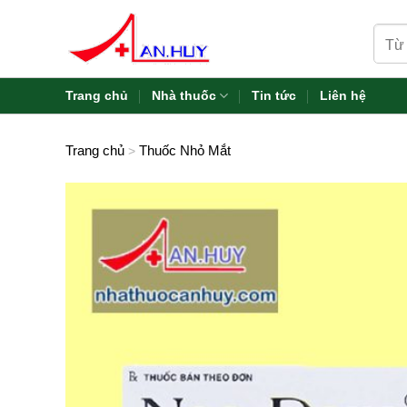
Skip
Tìm
to
kiếm:
content
Trang chủ
Nhà thuốc
Tin tức
Liên hệ
Trang chủ
Thuốc Nhỏ Mắt
>