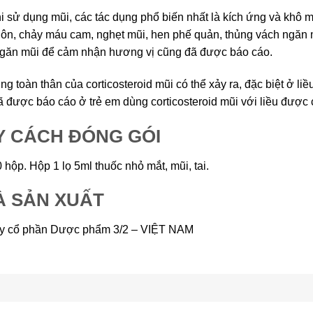
i sử dụng mũi, các tác dụng phổ biến nhất là kích ứng và khô m
ôn, chảy máu cam, nghẹt mũi, hen phế quản, thủng vách ngăn mũ
găn mũi để cảm nhận hương vị cũng đã được báo cáo.
ng toàn thân của corticosteroid mũi có thể xảy ra, đặc biệt ở l
đã được báo cáo ở trẻ em dùng corticosteroid mũi với liều được
Y CÁCH ĐÓNG GÓI
 hộp. Hộp 1 lọ 5ml thuốc nhỏ mắt, mũi, tai.
À SẢN XUẤT
ty cổ phần Dược phẩm 3/2 – VIỆT NAM