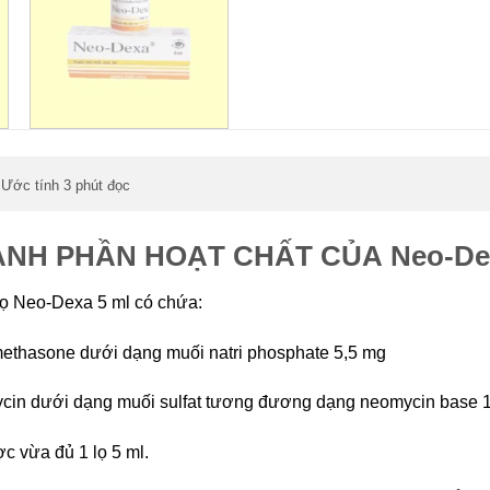
Ước tính 3 phút đọc
,
NH PHẦN HOẠT CHẤT CỦA Neo-Dex
lọ Neo-Dexa 5 ml có chứa:
thasone dưới dạng muối natri phosphate 5,5 mg
in dưới dạng muối sulfat tương đương dạng neomycin base 
c vừa đủ 1 lọ 5 ml.