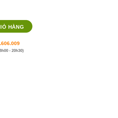
iều trị nhiễm khuẩn mắt số lượng
IỎ HÀNG
.606.009
8h00 - 20h30)