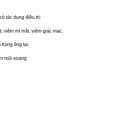
 tác dụng điều trị:
t, viêm mí mắt, viêm giác mạc.
trùng ống tai.
iêm mũi-xoang