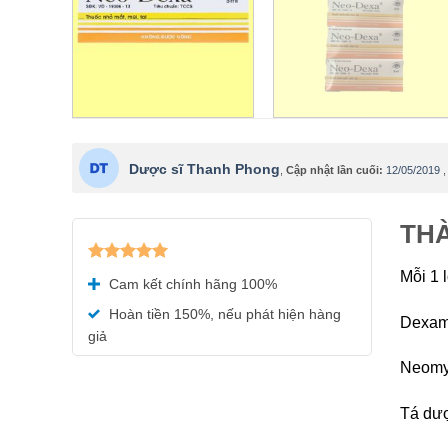
Dược sĩ Thanh Phong
,
Cập nhật lần cuối:
12/05/2019
THÀ
Được xếp
Mỗi 1 
Cam kết chính hãng 100%
hạng
5.00
5 sao
Hoàn tiền 150%, nếu phát hiện hàng
Dexame
giả
Neomyc
Tá dượ