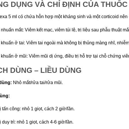
G DỤNG VÀ CHỈ ĐỊNH CỦA THUỐC
xa 5 ml có chứa hỗn hợp một kháng sinh và một corticoid nên có
nhuẩn mắt: Viêm kết mạc, viêm túi lệ, trị liệu sau phẫu thuật mắ
khuẩn ở tai: Viêm tai ngoài mà không bị thủng màng nhĩ, nhiễm 
khuẩn ở mũi: Viêm mũi dị ứng, điều trị hỗ trợ tại chỗ chứng v
H DÙNG – LIỀU DÙNG
dùng:
Nhỏ mắt/rửa tai/rửa mũi.
dùng:
ị tấn công: nhỏ 1 giọt, cách 2 giờ/lần.
ị duy trì: nhỏ 1 giọt, cách 4-6 giờ/lần.