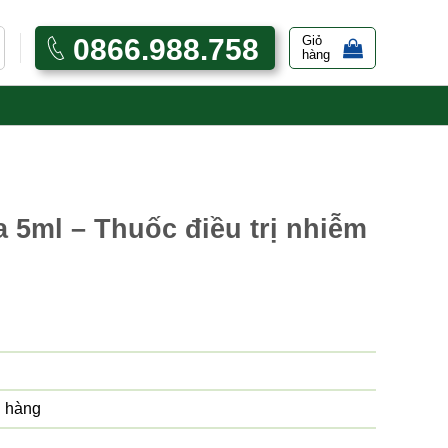
0866.988.758
Giỏ
hàng
 5ml – Thuốc điều trị nhiễm
 hàng