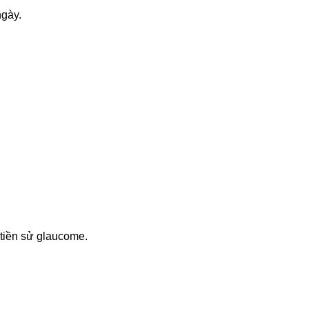
ngày.
tiền sử glaucome.