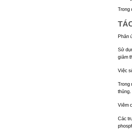
Trong 
TÁ
Phản ứ
Sử dụn
giảm t
Việc s
Trong 
thủng.
Viêm c
Các tr
phosph