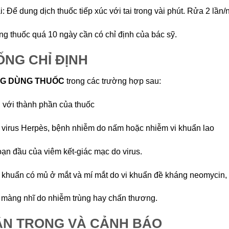
i: Để dung dịch thuốc tiếp xúc với tai trong vài phút. Rửa 2 lần/
ng thuốc quá 10 ngày cần có chỉ định của bác sỹ.
NG CHỈ ĐỊNH
G DÙNG THUỐC
trong các trường hợp sau:
 với thành phần của thuốc
virus Herpès, bệnh nhiễm do nấm hoặc nhiễm vi khuẩn lao
oạn đầu của viêm kết-giác mạc do virus.
khuẩn có mủ ở mắt và mí mắt do vi khuẩn đề kháng neomycin, 
màng nhĩ do nhiễm trùng hay chấn thương.
ẬN TRỌNG VÀ CẢNH BÁO