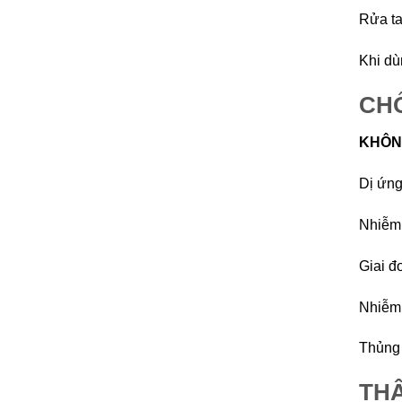
Rửa ta
Khi dù
CHỐ
KHÔN
Dị ứng
Nhiễm 
Giai đ
Nhiễm 
Thủng 
TH