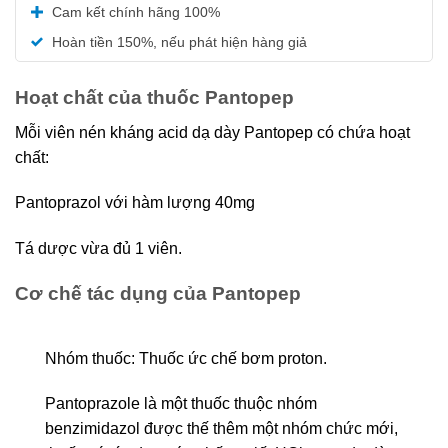
Được xếp
Cam kết chính hãng 100%
hạng
5.00
5 sao
Hoàn tiền 150%, nếu phát hiện hàng giả
Hoạt chất của thuốc Pantopep
Mỗi viên nén kháng acid dạ dày Pantopep có chứa hoạt
chất:
Pantoprazol với hàm lượng 40mg
Tá dược vừa đủ 1 viên.
Cơ chế tác dụng của Pantopep
Nhóm thuốc: Thuốc ức chế bơm proton.
Pantoprazole là một thuốc thuộc nhóm
benzimidazol được thế thêm một nhóm chức mới,