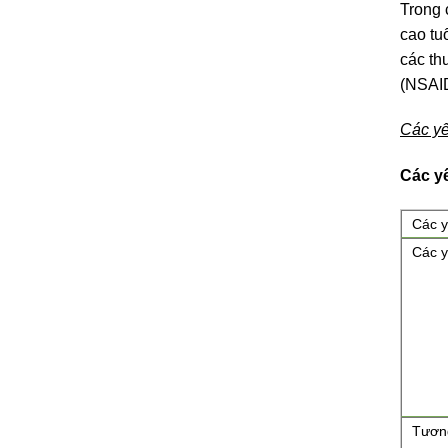
Trong 
cao tu
các th
(NSAID
Các yế
Các yế
Các y
Các y
Tương