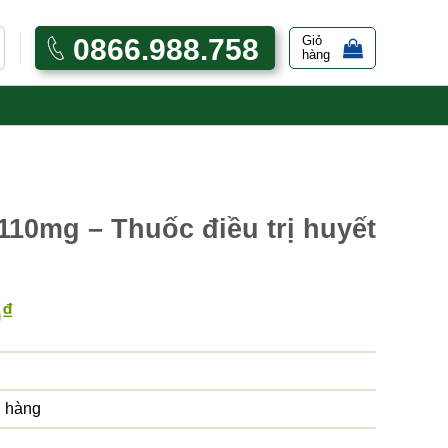
0866.988.758
Giỏ
hàng
10mg – Thuốc điều trị huyết
0
₫
 hàng