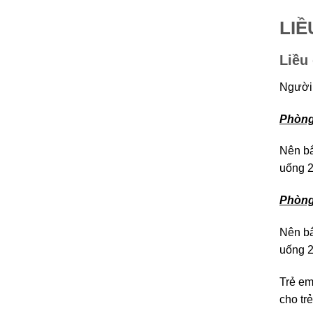
LI
Liều
Người 
Phòng 
Nên bắ
uống 2
Phòng
Nên bắ
uống 2
Trẻ em
cho tr