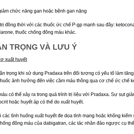
giảm chức năng gan hoặc bệnh gan nặng
 trị đồng thời với các thuốc ức chế P-gp mạnh sau đây: ketocona
arone, thuốc chống đông máu khác.
ẬN TRỌNG VÀ LƯU Ý
ơ xuất huyết
ận trọng khi sử dụng Pradaxa trên đối tượng có yếu tố làm tă
huốc ảnh hưởng đến việc cầm máu thông qua cơ chế ức chế kết
áu có thể xảy ra trong quá trình trị liệu với Pradaxa. Sự sụt g
crit hoặc huyết áp có thể do xuất huyết.
i các tình huống xuất huyết đe dọa tính mạng hoặc không kiểm
hống đông máu của dabigatran, các tác nhân đảo ngược cụ thể