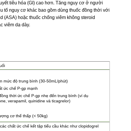
huyết tiêu hóa (GI) cao hơn. Tăng nguy cơ ở người
 yếu tố nguy cơ khác bao gồm dùng thuốc đồng thời với
acid (ASA) hoặc thuốc chống viêm không steroid
c viêm dạ dày.
uổi
ận mức độ trung bình (30-50mL/phút)
ất ức chế P-gp mạnh
đồng thời ức chế P-gp nhẹ đến trung bình (ví dụ
ne, verapamil, quinidine và ticagrelor)
lượng cơ thể thấp (< 50kg)
 các chất ức chế kết tập tiểu cầu khác như clopidogrel