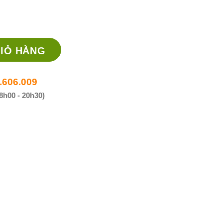
điều trị huyết khối số lượng
IỎ HÀNG
.606.009
8h00 - 20h30)