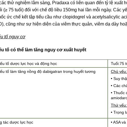
các thử nghiệm lâm sàng, Pradaxa có liên quan đến tỷ lệ xuất 
ổi (≥ 75 tuổi) đối với chế độ liều 150mg hai lần mỗi ngày. Các
uốc ức chế kết tập tiểu cầu như clopidogrel và acetylsalicylic 
), cũng như sự hiện diện của viêm thực quản, viêm dạ dày hoặ
u tố nguy cơ
u tố có thể làm tăng nguy cơ xuất huyết
ếu tố dược lực học và động học
Tuổi:75 t
ếu tố làm tăng nồng độ dabigatran trong huyết tương
Chủ yếu:
• Suy th
• Các ch
• Thuốc 
amiodaro
Thứ yếu:
• Trọng 
 tác dược lực học
• ASA và