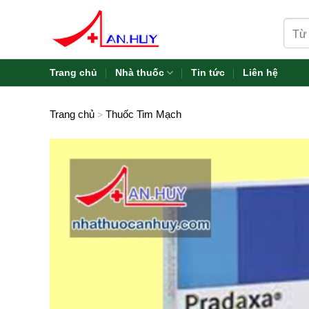
Skip
Tìm
to
kiếm:
content
Trang chủ
Nhà thuốc
Tin tức
Liên hệ
Trang chủ
Thuốc Tim Mạch
>