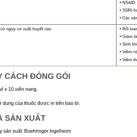
• NSAID
• SSRI h
• Các sả
có nguy cơ xuất huyết cao
• Rối lo
• Giảm t
• Sinh t
• Viêm n
• Viêm t
Y CÁCH ĐÓNG GÓI
vỉ x 10 viên nang.
 dụng của thuốc được in trên bao bì.
À SẢN XUẤT
y sản xuất: Boehringer Ingelheim