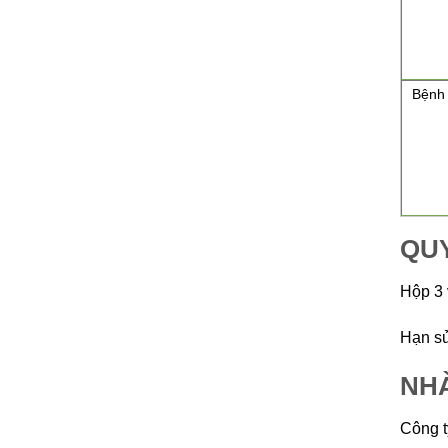
Bệnh 
QU
Hộp 3 
Hạn sử
NH
Công t