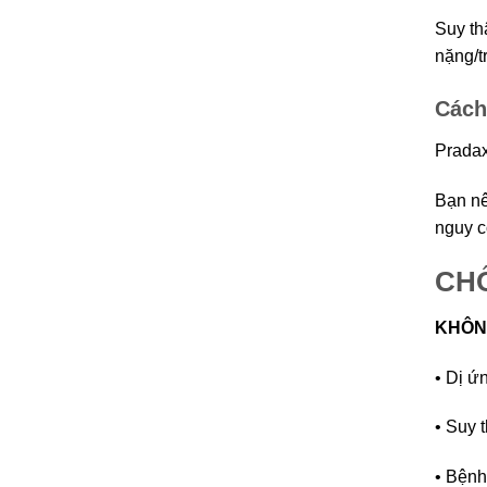
Suy th
nặng/t
Cách
Pradax
Bạn nê
nguy c
CHỐ
KHÔN
• Dị ứ
• Suy 
• Bệnh