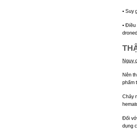
• Suy 
• Điều
droned
TH
Nguy c
Nên th
phẩm t
Chảy m
hemato
Đối vớ
dụng c