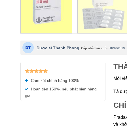
Dược sĩ Thanh Phong
,
Cập nhật lần cuối:
16/10/2019
THÀ
Được xếp
Mỗi vi
Cam kết chính hãng 100%
hạng
5.00
5 sao
Hoàn tiền 150%, nếu phát hiện hàng
Tá dượ
giả
CHỈ
Pradax
và khớ