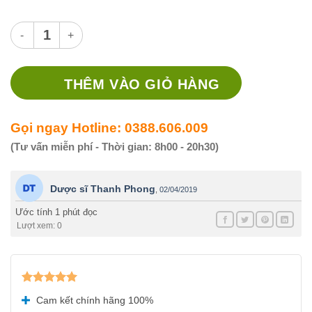
Thuốc Quantopic 0.1% số lượng
THÊM VÀO GIỎ HÀNG
Gọi ngay Hotline: 0388.606.009
(Tư vấn miễn phí - Thời gian: 8h00 - 20h30)
Dược sĩ Thanh Phong
,
02/04/2019
Ước tính 1 phút đọc
Lượt xem: 0
Được xếp
Cam kết chính hãng 100%
hạng
5.00