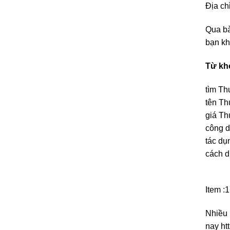
Địa ch
Qua bà
bạn kh
Từ kh
tìm Th
tên Th
giá Th
công d
tác du
cách d
Item :
Nhiều 
nay htt