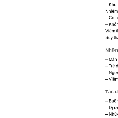
– Khôn
Nhiễm 
– Có b
– Khôn
Viêm t
Suy thậ
Nhữn
– Mẫn 
– Trẻ 
– Ngươ
– Viêm 
Tác d
– Buồn
– Dị ư
– Nhức