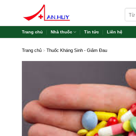
Skip
Tìm
to
kiếm:
content
Trang chủ
Nhà thuốc
Tin tức
Liên hệ
Trang chủ
Thuốc Kháng Sinh - Giảm Đau
>