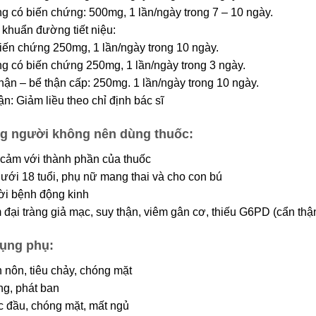
g có biến chứng: 500mg, 1 lần/ngày trong 7 – 10 ngày.
khuẩn đường tiết niệu:
iến chứng 250mg, 1 lần/ngày trong 10 ngày.
g có biến chứng 250mg, 1 lần/ngày trong 3 ngày.
hận – bể thận cấp: 250mg. 1 lần/ngày trong 10 ngày.
n: Giảm liều theo chỉ định bác sĩ
g người không nên dùng thuốc:
cảm với thành phần của thuốc
dưới 18 tuổi, phụ nữ mang thai và cho con bú
̀i bệnh động kinh
đại tràng giả mạc, suy thận, viêm gân cơ, thiếu G6PD (cẩn thậ
ụng phụ:
 nôn, tiêu chảy, chóng mặt
́ng, phát ban
 đầu, chóng mặt, mất ngủ