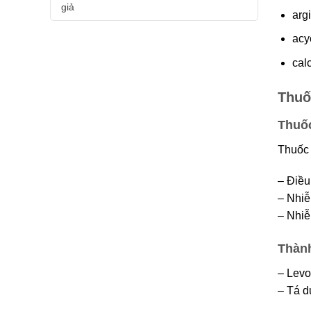
giả
argi
acy
calc
Thuố
Thuốc
Thuốc 
– Điều
– Nhiê
– Nhiễ
Thành
– Lev
– Tá d