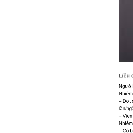
Liều 
Người 
Nhiễm
– Đợt 
lần/ng
– Viêm
Nhiễm 
– Có b