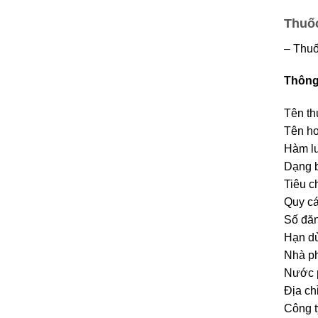
Thuố
– Thuố
Thông 
Tên th
Tên ho
Hàm l
Dạng b
Tiêu 
Quy cá
Số đăn
Hạn dù
Nhà ph
Nước p
Địa chỉ
Công 