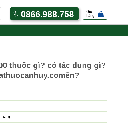
0866.988.758
Giỏ
hàng
 thuốc gì? có tác dụng gì?
hathuocanhuy.comền?
 hàng