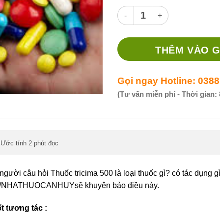
Thuốc tricima 500 thuốc gì? 
THÊM VÀO G
Gọi ngay Hotline: 0388
(Tư vấn miễn phí - Thời gian: 
Ước tính 2 phút đọc
,
người câu hỏi Thuốc tricima 500 là loại thuốc gì? có tác dụng gì
//NHATHUOCANHUYsẽ khuyên bảo điều này.
ết tương tác :