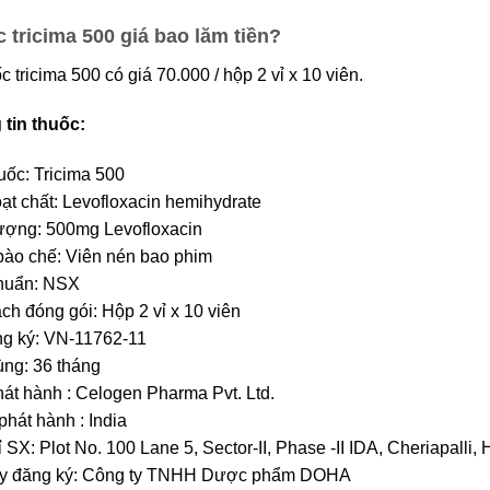
c tricima 500 giá bao lăm tiền?
c tricima 500 có giá 70.000 / hộp 2 vỉ x 10 viên.
tin thuốc:
uốc: Tricima 500
ạt chất: Levofloxacin hemihydrate
ượng: 500mg Levofloxacin
ào chế: Viên nén bao phim
chuẩn: NSX
ch đóng gói: Hộp 2 vỉ x 10 viên
g ký: VN-11762-11
ng: 36 tháng
át hành : Celogen Pharma Pvt. Ltd.
hát hành : India
 SX: Plot No. 100 Lane 5, Sector-II, Phase -II IDA, Cheriapalli, 
ty đăng ký: Công ty TNHH Dược phẩm DOHA