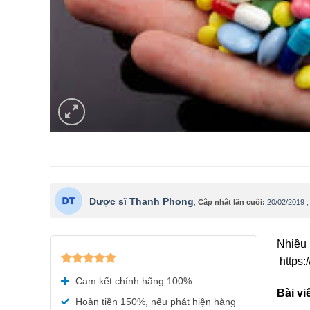
Dược sĩ Thanh Phong
,
Cập nhật lần cuối:
20/02/2019
Nhiều 
https:
Được xếp
Cam kết chính hãng 100%
hạng
5.00
Bài vi
5 sao
Hoàn tiền 150%, nếu phát hiện hàng