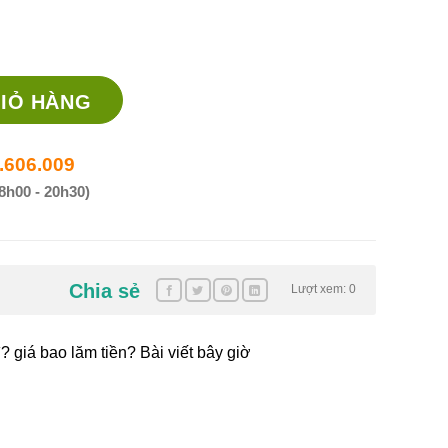
có tác dụng gì? giá thuốc tại nhathuocanhuy.comền? số lượng
IỎ HÀNG
.606.009
8h00 - 20h30)
Chia sẻ
Lượt xem: 0
? giá bao lăm tiền? Bài viết bây giờ